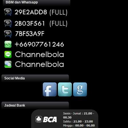
BBM dan Whatsapp
Social Media
Jadwal Bank