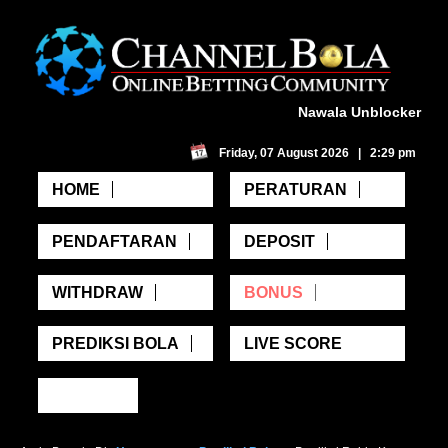
Nawala Unblocker
Friday, 07 August 2026 | 2:29 pm
HOME
PERATURAN
PENDAFTARAN
DEPOSIT
WITHDRAW
BONUS
PREDIKSI BOLA
LIVE SCORE