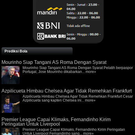
Prediksi Bola
Mourinho Siap Tangani AS Roma Dengan Syarat
Mourinho Siap Tangani AS Roma Dengan Syarat Pelatih berpaspor
Portugal, Jose Mourinho dikabarkan...
more»
Azpilicueta Himbau Chelsea Agar Tidak Remehkan Frankfurt
Azpilicueta Himbau Chelsea Agar Tidak Remehkan Frankfurt Cesar
Azpilicueta sang kapten Chelsea ini...
more»
Premier League Capai Klimaks, Fernandinho Kirim
Peringatan Untuk Liverpool
Premier League Capai Klimaks, Fernandinho Kirim Peringatan
Untuk Liverpool Fernandinho sang...
more»