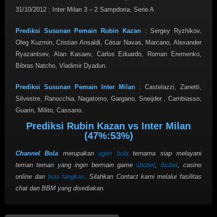
31/10/2012 : Inter Milan 3 – 2 Sampdoria, Serie A
Prediksi Susunan Pemain Rubin Kazan
: Sergey Ryzhikov,
Oleg Kuzmin, Cristian Ansaldi, César Navas, Marcano, Alexander
Ryazantsev, Alan Kasaev, Carlos Eduardo, Roman Eremenko,
Bibras Natcho, Vladimir Dyadun.
Prediksi Susunan Pemain Inter Milan
: Castelazzi, Zanetti,
Silvestre, Ranocchia, Nagatomo, Gargano, Sneijder , Cambiasso,
Guarin, Milito, Cassano.
Prediksi Rubin Kazan vs Inter Milan
(47%:53%)
Channel Bola
merupakan
agen bola
ternama siap melayani
teman teman yang ingin bermain game
sbobet
,
ibcbet
, casino
online dan
bola tangkas
. Silahkan Contact kami melalui fasilitas
chat dan BBM yang disediakan.