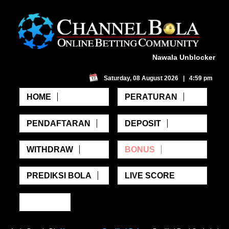
Nawala Unblocker
Saturday, 08 August 2026 | 4:59 pm
HOME
PERATURAN
PENDAFTARAN
DEPOSIT
WITHDRAW
BONUS
PREDIKSI BOLA
LIVE SCORE