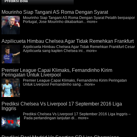
Prediksi Bola
Mourinho Siap Tangani AS Roma Dengan Syarat
Mourinho Siap Tangani AS Roma Dengan Syarat Pelatih berpaspor
Portugal, Jose Mourinho dikabarkan...
more»
Azpilicueta Himbau Chelsea Agar Tidak Remehkan Frankfurt
Azpilicueta Himbau Chelsea Agar Tidak Remehkan Frankfurt Cesar
Azpilicueta sang kapten Chelsea ini...
more»
Premier League Capai Klimaks, Fernandinho Kirim
Peringatan Untuk Liverpool
Premier League Capai Klimaks, Fernandinho Kirim Peringatan
Untuk Liverpool Fernandinho sang...
more»
Prediksi Chelsea Vs Liverpool 17 September 2016 Liga
Inggris
Prediksi Chelsea Vs Liverpool 17 September 2016 Liga Inggris –
Pada pertandingan lanjutan di...
more»