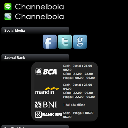
Social Media
Jadwal Bank