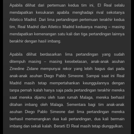
Apabila dilihat dari pertemuan kedua tim ini, El Real selalu
mendapatkan kesukaran apabila menghadapi rival sekotanya
Atletico Madrid. Dari lima pertandingan pertemuan terakhir kedua
tim, Real Madrid dan Atletico Madrid keduanya masing – masing
mendapatkan kemenangan satu kali dan tiga pertandingan lainnya
berakhir dengan hasil imbang.
Apabila dilihat berdasarkan lima pertandingan yang sudah
ditempuh masing – masing kesebelasan, anak-anak asuhan
Zinedine Zidane mempunyai rekor yang lebih bagus dari pada
anak-anak asuhan Diego Pablo Simeone. Sampai saat ini Real
Madrid masih tetap mempertahankan keunggulannya dengan
tanpa pernah kalah hanya saja pada pertandingan terakhir mereka
saat mereka dijamu oleh tuan rumah Malaga, mereka berhasil
ditahan imbang oleh Malaga. Sementara bagi tim anak-anak
asuhan Diego Pablo Simeone dari lima pertandingan mereka
berhasil memenangkan dua kali pertandingan, dua kali bermain
imbang dan sekali kalah. Berarti El Real masih tetap diunggulkan.