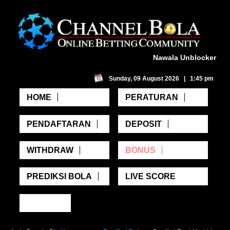
Nawala Unblocker
Sunday, 09 August 2026 | 1:45 pm
HOME
PERATURAN
PENDAFTARAN
DEPOSIT
WITHDRAW
BONUS
PREDIKSI BOLA
LIVE SCORE