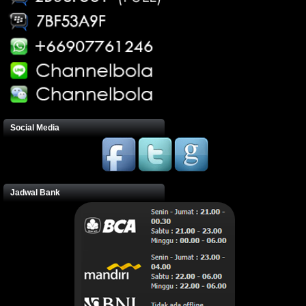
Social Media
Jadwal Bank