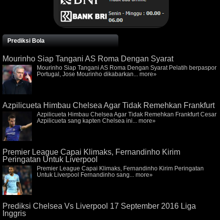
Prediksi Bola
Mourinho Siap Tangani AS Roma Dengan Syarat
Mourinho Siap Tangani AS Roma Dengan Syarat Pelatih berpaspor
Portugal, Jose Mourinho dikabarkan...
more»
Azpilicueta Himbau Chelsea Agar Tidak Remehkan Frankfurt
Azpilicueta Himbau Chelsea Agar Tidak Remehkan Frankfurt Cesar
Azpilicueta sang kapten Chelsea ini...
more»
Premier League Capai Klimaks, Fernandinho Kirim
Peringatan Untuk Liverpool
Premier League Capai Klimaks, Fernandinho Kirim Peringatan
Untuk Liverpool Fernandinho sang...
more»
Prediksi Chelsea Vs Liverpool 17 September 2016 Liga
Inggris