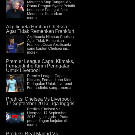
Mourinho Siap Tangani AS
Roma Dengan Syarat Pelatih
berpaspor Portugal, Jose
Mourinho dikabarkan...
more»
Azpilicueta Himbau Chelsea
Agar Tidak Remehkan Frankfurt
Azpilicueta Himbau Chelsea
Agar Tidak Remehkan
Frankfurt Cesar Azpilicueta
sang kapten Chelsea ini...
more»
Premier League Capai Klimaks,
Fernandinho Kirim Peringatan
Untuk Liverpool
Premier League Capai
Klimaks, Fernandinho Kirim
Peringatan Untuk Liverpool
Fernandinho sang...
more»
Prediksi Chelsea Vs Liverpool
17 September 2016 Liga Inggris
Prediksi Chelsea Vs
Liverpool 17 September
2016 Liga Inggris – Pada
pertandingan lanjutan di...
more»
Prediksi Real Madrid Vs