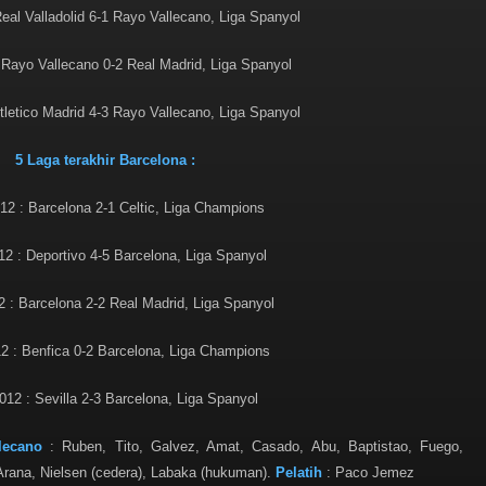
eal Valladolid 6-1 Rayo Vallecano, Liga Spanyol
 Rayo Vallecano 0-2 Real Madrid, Liga Spanyol
tletico Madrid 4-3 Rayo Vallecano, Liga Spanyol
5 Laga terakhir Barcelona :
12 : Barcelona 2-1 Celtic, Liga Champions
12 : Deportivo 4-5 Barcelona, Liga Spanyol
2 : Barcelona 2-2 Real Madrid, Liga Spanyol
2 : Benfica 0-2 Barcelona, Liga Champions
012 : Sevilla 2-3 Barcelona, Liga Spanyol
lecano
: Ruben, Tito, Galvez, Amat, Casado, Abu, Baptistao, Fuego,
Arana, Nielsen (cedera), Labaka (hukuman).
Pelatih
: Paco Jemez