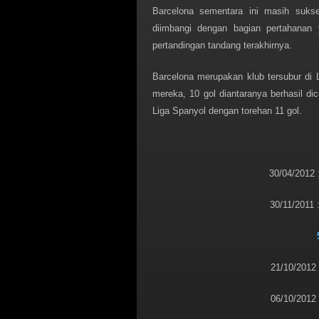
Barcelona sementara ini masih suks
diimbangi dengan bagian pertahanan 
pertandingan tandang terakhirnya.
Barcelona merupakan klub tersubur di L
mereka, 10 gol diantaranya berhasil di
Liga Spanyol dengan torehan 11 gol.
30/04/2012 
30/11/2011 
21/10/2012 
06/10/2012 