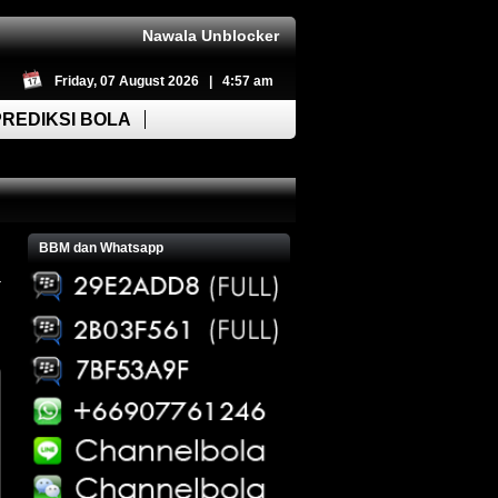
Nawala Unblocker
Friday, 07 August 2026 | 4:57 am
PREDIKSI BOLA
BBM dan Whatsapp