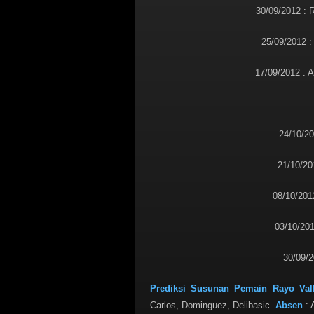
30/09/2012 : R
25/09/2012 :
17/09/2012 : A
24/10/20
21/10/20
08/10/201
03/10/201
30/09/2
Prediksi Susunan Pemain Rayo Val
Carlos, Dominguez, Delibasic.
Absen
: 