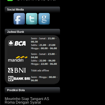
Social Media
Jadwal Bank
Prediksi Bola
Mourinho Siap Tangani AS
Roma Dengan Syarat