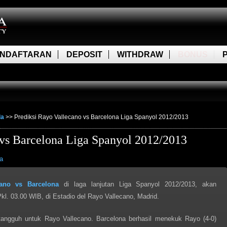
NDAFTARAN
DEPOSIT
WITHDRAW
BONUS
la
>>
Prediksi Rayo Vallecano vs Barcelona Liga Spanyol 2012/2013
 vs Barcelona Liga Spanyol 2012/2013
la
cano vs Barcelona
di laga lanjutan Liga Spanyol 2012/2013, akan
kl. 03.00 WIB, di Estadio del Rayo Vallecano, Madrid.
tangguh untuk Rayo Vallecano. Barcelona berhasil menekuk Rayo (4-0)