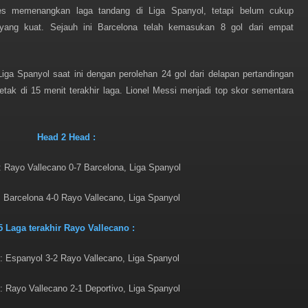
es memenangkan laga tandang di Liga Spanyol, tetapi belum cukup
yang kuat. Sejauh ini Barcelona telah kemasukan 8 gol dari empat
iga Spanyol saat ini dengan perolehan 24 gol dari delapan pertandingan
cetak di 15 menit terakhir laga. Lionel Messi menjadi top skor sementara
Head 2 Head :
: Rayo Vallecano 0-7 Barcelona, Liga Spanyol
: Barcelona 4-0 Rayo Vallecano, Liga Spanyol
5 Laga terakhir Rayo Vallecano :
: Espanyol 3-2 Rayo Vallecano, Liga Spanyol
: Rayo Vallecano 2-1 Deportivo, Liga Spanyol