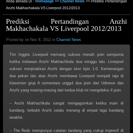
Anda Berada Di :
Homepage
>>
Channel News
>>
Prediksi Pertandingan
Anzhi Makhachakala VS Liverpool 2012/2013
Prediksi Pertandingan Anzhi
Makhachakala VS Liverpool 2012/2013
Posted by on Nov 8, 2012 in
Channel News
Tim Inggris Liverpool memang sukses meraih poin sempurna
ketika melawan Anzhi Makhachkala dua minggu lalu. Liverpool
sukses menjinakkan Anzhi dengan skor tipis 1-0. Kemenangan
dua pekan lalu atas Anzhi membawa Liverpool menjadi raja di
klasemen grup A sementara unggul dua poin dari Udinese dan
Anzhi yang masing-masing dari kedua klub ini mengoleksi 4 poin.
– Anzhi Makhachkala sangat mengagumkan ketika main di
kandang, terbukti Anzhi selalu menang di empat laga kandang
terakhir.
– The Reds mempunyai catatan tandang yang cukup impresif di