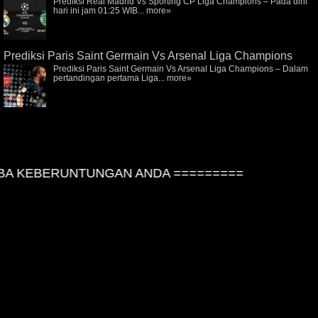
Prediksi Real Madrid Vs Sporting CP Liga Champions – Pada dini
hari ini jam 01:25 WIB...
more»
Prediksi Paris Saint Germain Vs Arsenal Liga Champions
Prediksi Paris Saint Germain Vs Arsenal Liga Champions – Dalam
pertandingan pertama Liga...
more»
A KEBERUNTUNGAN ANDA =========