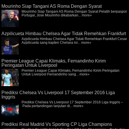
Mourinho Siap Tangani AS Roma Dengan Syarat
Mourinho Siap Tangani AS Roma Dengan Syarat Pelatih berpaspor
Portugal, Jose Mourinho dikabarkan...
more»
Azpilicueta Himbau Chelsea Agar Tidak Remehkan Frankfurt
Azpilicueta Himbau Chelsea Agar Tidak Remehkan Frankfurt Cesar
Azpilicueta sang kapten Chelsea ini...
more»
Premier League Capai Klimaks, Fernandinho Kirim
Peringatan Untuk Liverpool
Premier League Capai Klimaks, Fernandinho Kirim Peringatan
Untuk Liverpool Fernandinho sang...
more»
Prediksi Chelsea Vs Liverpool 17 September 2016 Liga
Inggris
Prediksi Chelsea Vs Liverpool 17 September 2016 Liga Inggris –
Pada pertandingan lanjutan di...
more»
Prediksi Real Madrid Vs Sporting CP Liga Champions