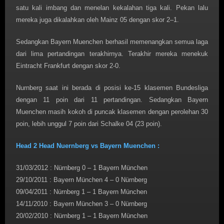
satu kali imbang dan menelan kekalahan tiga kali. Pekan lalu
mereka juga dikalahkan oleh Mainz 05 dengan skor 2–1.
Sedangkan Bayern Muenchen berhasil memenangkan semua laga
dari lima pertandingan terakhirnya. Terakhir mereka menekuk
Eintracht Frankfurt dengan skor 2-0.
Nurnberg saat ini berada di posisi ke-15 klasemen Bundesliga
dengan 11 poin dari 11 pertandingan. Sedangkan Bayern
Muenchen masih kokoh di puncak klasemen dengan perolehan 30
poin, lebih unggul 7 poin dari Schalke 04 (23 poin).
Head 2 Head Nuernberg vs Bayern Muenchen :
31/03/2012 : Nürnberg 0 – 1 Bayern München
29/10/2011 : Bayern München 4 – 0 Nürnberg
09/04/2011 : Nürnberg 1 – 1 Bayern München
14/11/2010 : Bayern München 3 – 0 Nürnberg
20/02/2010 : Nürnberg 1 – 1 Bayern München