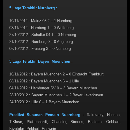
5 Laga Terakhir Nurnberg :
10/11/2012 : Mainz 05 2 – 1 Nurnberg
03/11/2012 : Nurnberg 1 – 0 Wolfsburg
27/10/2012 : Schalke 04 1 – 0 Nurnberg
21/10/2012 : Nurnberg 0 – 0 Augsburg
06/10/2012 : Freiburg 3 – 0 Nurnberg
5 Laga Terakhir Bayern Muenchen :
10/11/2012 : Bayern Muenchen 2 – 0 Eintracht Frankfurt
08/11/2012 : Bayern Muenchen 6 – 1 Lille
04/11/2012 : Hamburger SV 0 – 3 Bayern Muenchen
28/10/2012 : Bayern Muenchen 1 – 2 Bayer Leverkusen
24/10/2012 : Lille 0 – 1 Bayern Muenchen
Prediksi Susunan Pemain Nuernberg
: Rakovsky, Nilsson,
T.Klose, Plattenhardt, Chandler, Simons, Balitsch, Gebhart,
Kiyotake, Pekhart, Esswein