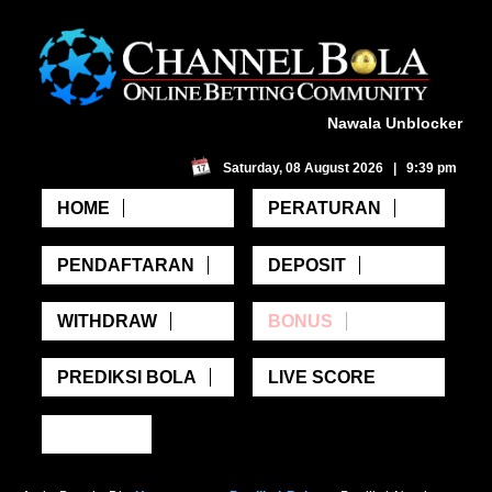
Nawala Unblocker
Saturday, 08 August 2026 | 9:39 pm
HOME
PERATURAN
PENDAFTARAN
DEPOSIT
WITHDRAW
BONUS
PREDIKSI BOLA
LIVE SCORE