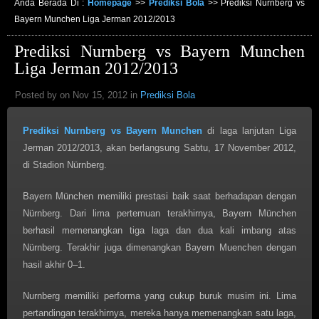
Anda Berada Di :
Homepage
>>
Prediksi Bola
>>
Prediksi Nurnberg vs
Bayern Munchen Liga Jerman 2012/2013
Prediksi Nurnberg vs Bayern Munchen
Liga Jerman 2012/2013
Posted by on Nov 15, 2012 in
Prediksi Bola
Prediksi Nurnberg vs Bayern Munchen
di laga lanjutan Liga
Jerman 2012/2013, akan berlangsung Sabtu, 17 November 2012,
di Stadion Nürnberg.
Bayern München memiliki prestasi baik saat berhadapan dengan
Nürnberg. Dari lima pertemuan terakhirnya, Bayern München
berhasil memenangkan tiga laga dan dua kali imbang atas
Nürnberg. Terakhir juga dimenangkan Bayern Muenchen dengan
hasil akhir 0–1.
Nurnberg memiliki performa yang cukup buruk musim ini. Lima
pertandingan terakhirnya, mereka hanya memenangkan satu laga,