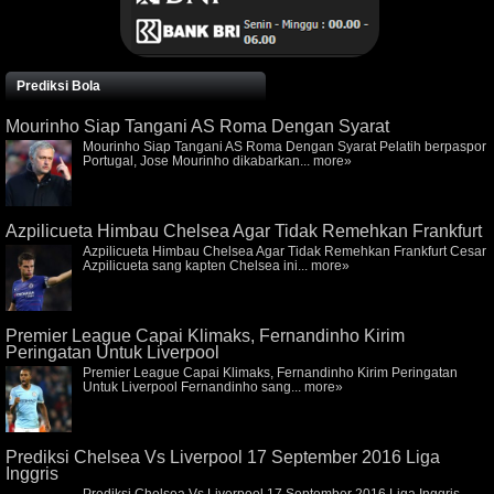
Prediksi Bola
Mourinho Siap Tangani AS Roma Dengan Syarat
Mourinho Siap Tangani AS Roma Dengan Syarat Pelatih berpaspor
Portugal, Jose Mourinho dikabarkan...
more»
Azpilicueta Himbau Chelsea Agar Tidak Remehkan Frankfurt
Azpilicueta Himbau Chelsea Agar Tidak Remehkan Frankfurt Cesar
Azpilicueta sang kapten Chelsea ini...
more»
Premier League Capai Klimaks, Fernandinho Kirim
Peringatan Untuk Liverpool
Premier League Capai Klimaks, Fernandinho Kirim Peringatan
Untuk Liverpool Fernandinho sang...
more»
Prediksi Chelsea Vs Liverpool 17 September 2016 Liga
Inggris
Prediksi Chelsea Vs Liverpool 17 September 2016 Liga Inggris –