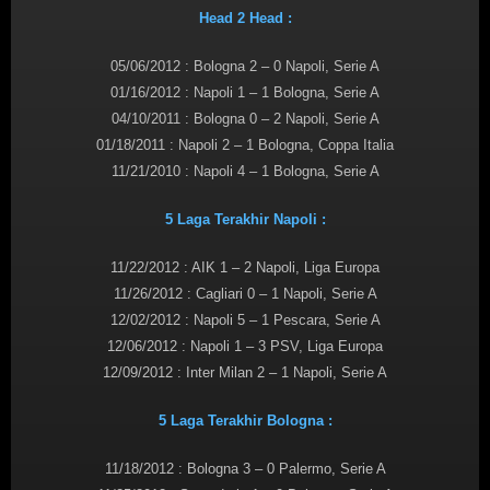
Head 2 Head :
05/06/2012 : Bologna 2 – 0 Napoli, Serie A
01/16/2012 : Napoli 1 – 1 Bologna, Serie A
04/10/2011 : Bologna 0 – 2 Napoli, Serie A
01/18/2011 : Napoli 2 – 1 Bologna, Coppa Italia
11/21/2010 : Napoli 4 – 1 Bologna, Serie A
5 Laga Terakhir Napoli :
11/22/2012 : AIK 1 – 2 Napoli, Liga Europa
11/26/2012 : Cagliari 0 – 1 Napoli, Serie A
12/02/2012 : Napoli 5 – 1 Pescara, Serie A
12/06/2012 : Napoli 1 – 3 PSV, Liga Europa
12/09/2012 : Inter Milan 2 – 1 Napoli, Serie A
5 Laga Terakhir Bologna :
11/18/2012 : Bologna 3 – 0 Palermo, Serie A