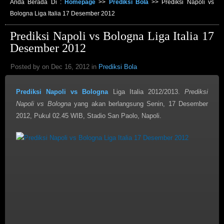
Anda Berada Di :
Homepage
>>
Prediksi Bola
>>
Prediksi Napoli vs
Bologna Liga Italia 17 Desember 2012
Prediksi Napoli vs Bologna Liga Italia 17
Desember 2012
Posted by on Dec 16, 2012 in
Prediksi Bola
Prediksi Napoli vs Bologna
Liga Italia 2012/2013.
Prediksi
Napoli vs Bologna
yang akan berlangsung Senin, 17 Desember
2012, Pukul 02.45 WIB, Stadio San Paolo, Napoli.