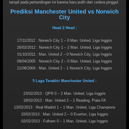
tampil pada pertandingan ini karena baru pulih dari cedera pinggul.
Prediksi Manchester United vs Norwich
City
Head 2 Head :
17/11/2012 : Norwich City 1 – 0 Man. United, Liga Inggris
26/02/2012 : Norwich City 1 – 2 Man. United, Liga Inggris
01/10/2011 : Man. United 2 – 0 Norwich City, Liga Inggris
09/04/2005 : Norwich City 2 – 0 Man. United, Liga Inggris
21/08/2004 : Man. United 2 – 1 Norwich City, Liga Inggris
5 Laga Terakhir Manchester United :
23/02/2013 : QPR 0 – 2 Man. United, Liga Inggris
18/02/2013 : Man. United 2 – 1 Reading, Piala FA
13/02/2013 : Real Madrid 1 – 1 Man. United, Liga Champions
10/02/2013 : Man. United 2 – 0 Everton, Liga Inggris
02/02/2013 : Fulham 0 – 1 Man. United, Liga Inggris