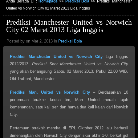
Anda Berada Di :
Homepage
>>
Prediksi Bola
>>
Prediksi Manchester
United vs Norwich City 02 Maret 2013 Liga Inggris
Prediksi Manchester United vs Norwich
City 02 Maret 2013 Liga Inggris
Posted by on Mar 2, 2013 in
Prediksi Bola
Prediksi Manchester United vs Norwich City
Liga Inggris
2012/2013.
Prediksi Skor Manchester United vs Norwich City
yang akan berlangsung Sabtu, 02 Maret 2013, Pukul 22.00 WIB,
Old Trafford, Manchester.
Prediksi Man. United vs Norwich City
– Berdasarkan 10
pertemuan terakhir kedua tim, Man. United meraih tujuh
kemenangan, satu kali seri dan hanya dua kali kalah dari Norwich
City.
Pertemuan terakhir mereka di EPL Oktober 2012 lalu berhasil
dimenangkan oleh Norwich City dengan skor akhir 1-0, berkat gol