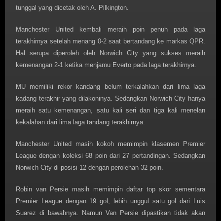
tunggal yang dicetak oleh A. Pilkington.
Manchester United kembali meraih poin penuh pada laga
terakhirnya setelah menang 0-2 saat bertandang ke markas QPR.
Hal serupa diperoleh oleh Norwich City yang sukses meraih
kemenangan 2-1 ketika menjamu Everto pada laga terakhirnya.
MU memiliki rekor kandang belum terkalahkan dari lima laga
kadang terakhir yang dilakoninya. Sedangkan Norwich City hanya
meraih satu kemenangan, satu kali seri dan tiga kali menelan
kekalahan dari lima laga tandang terakhirnya.
Manchester United masih kokoh memimpin klasemen Premier
League dengan koleksi 68 poin dari 27 pertandingan. Sedangkan
Norwich City di posisi 12 dengan perolehan 32 poin.
Robin van Persie masih memimpin daftar top skor sementara
Premier League dengan 19 gol, lebih unggul satu gol dari Luis
Suarez di bawahnya. Namun Van Persie dipastikan tidak akan