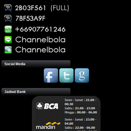
Social Media
Jadwal Bank