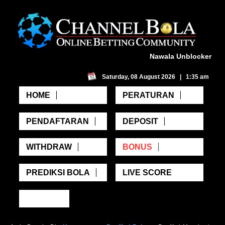
Nawala Unblocker
Saturday, 08 August 2026 | 1:35 am
HOME
PERATURAN
PENDAFTARAN
DEPOSIT
WITHDRAW
BONUS
PREDIKSI BOLA
LIVE SCORE