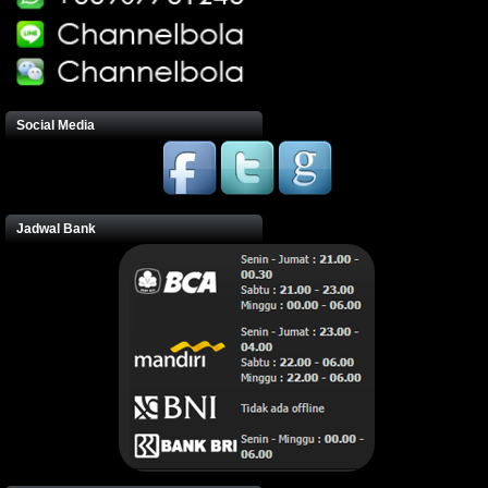
Social Media
Jadwal Bank