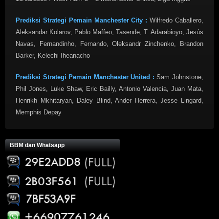
Prediksi Strategi Pemain Manchester City :
Wilfredo Caballero,
Aleksandar Kolarov, Pablo Maffeo, Tasende, T. Adarabioyo, Jesús
Navas, Fernandinho, Fernando, Oleksandr Zinchenko, Brandon
Barker, Kelechi Iheanacho
Prediksi Strategi Pemain Manchester United :
Sam Johnstone,
Phil Jones, Luke Shaw, Eric Bailly, Antonio Valencia, Juan Mata,
Henrikh Mkhitaryan, Daley Blind, Ander Herrera, Jesse Lingard,
Memphis Depay
BBM dan Whatsapp