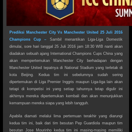
Prediksi Manchester City Vs Manchester United 25 Juli 2016
Champions Cup –
Sambil menantikan Liga-Liga Domestik
dimulai, sore hari tanggal 25 Juli 2016 jam 18:30 WIB nanti akan
diadakan sebuah ajang International Champions Cups China yang
akan mempertemukan Manchester City berhadapan dengan
Manchester United tepatnya di National Stadium yang terletak di
kota Beijing. Kedua tim ini sebelumnya sudah sering
dipertemukan di Liga Premier Inggris maupun Liga-liga lain akan
tetapi di kompetisi ini yang setiap tahunnya tetap digulir ini
akhirnya mereka dipertemukan kembali dan akan menunjukkan
kemampuan mereka siapa yang lebih tangguh.
Apabila diamati melalui lima pertemuan terakhir yang diarungi
kedua tim ini, baik dari tim besutan Pep Guardiola maupun tim
besutan Jose Mourinho kedua tim ini masing-masing memiliki