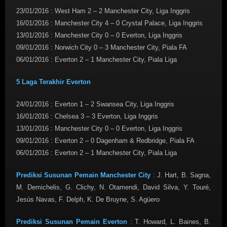
23/01/2016 : West Ham 2 – 2 Manchester City, Liga Inggris
16/01/2016 : Manchester City 4 – 0 Crystal Palace, Liga Inggris
13/01/2016 : Manchester City 0 – 0 Everton, Liga Inggris
09/01/2016 : Norwich City 0 – 3 Manchester City, Piala FA
06/01/2016 : Everton 2 – 1 Manchester City, Piala Liga
5 Laga Terakhir Everton
24/01/2016 : Everton 1 – 2 Swansea City, Liga Inggris
16/01/2016 : Chelsea 3 – 3 Everton, Liga Inggris
13/01/2016 : Manchester City 0 – 0 Everton, Liga Inggris
09/01/2016 : Everton 2 – 0 Dagenham & Redbridge, Piala FA
06/01/2016 : Everton 2 – 1 Manchester City, Piala Liga
Prediksi Susunan Pemain Manchester City
: J. Hart, B. Sagna,
M. Demichelis, G. Clichy, N. Otamendi, David Silva, Y. Touré,
Jesús Navas, F. Delph, K. De Bruyne, S. Agüero
Prediksi Susunan Pemain Everton
: T. Howard, L. Baines, B.