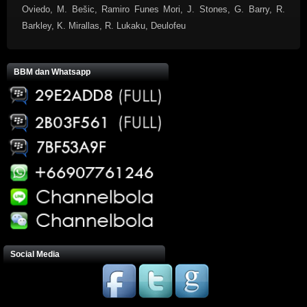
Oviedo, M. Bešic, Ramiro Funes Mori, J. Stones, G. Barry, R.
Barkley, K. Mirallas, R. Lukaku, Deulofeu
BBM dan Whatsapp
Social Media