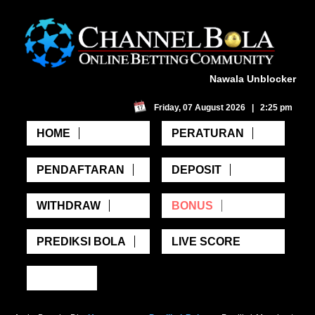
Nawala Unblocker
Friday, 07 August 2026 | 2:25 pm
HOME
PERATURAN
PENDAFTARAN
DEPOSIT
WITHDRAW
BONUS
PREDIKSI BOLA
LIVE SCORE