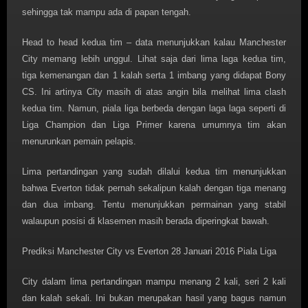
sehingga tak mampu ada di papan tengah.
Head to head kedua tim – data menunjukkan kalau Manchester
City memang lebih unggul. Lihat saja dari lima laga kedua tim,
tiga kemenangan dan 1 kalah serta 1 imbang yang didapat Bony
CS. Ini artinya City masih di atas angin bila melihat lima clash
kedua tim. Namun, piala liga berbeda dengan laga laga seperti di
Liga Champion dan Liga Primer karena umumnya tim akan
menurunkan pemain pelapis.
Lima pertandingan yang sudah dilalui kedua tim menunjukkan
bahwa Everton tidak pernah sekalipun kalah dengan tiga menang
dan dua imbang. Tentu menunjukkan permainan yang stabil
walaupun posisi di klasemen masih berada diperingkat bawah.
Prediksi Manchester City vs Everton 28 Januari 2016 Piala Liga
City dalam lima pertandingan mampu menang 2 kali, seri 2 kali
dan kalah sekali. Ini bukan merupakan hasil yang bagus namun