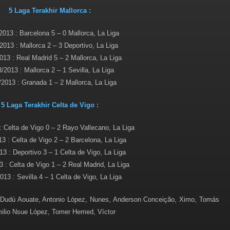
5 Laga Terakhir Mallorca :
2013 : Barcelona 5 – 0 Mallorca, La Liga
2013 : Mallorca 2 – 3 Deportivo, La Liga
013 : Real Madrid 5 – 2 Mallorca, La Liga
/2013 : Mallorca 2 – 1 Sevilla, La Liga
/2013 : Granada 1 – 2 Mallorca, La Liga
5 Laga Terakhir Celta de Vigo :
: Celta de Vigo 0 – 2 Rayo Vallecano, La Liga
3 : Celta de Vigo 2 – 2 Barcelona, La Liga
13 : Deportivo 3 – 1 Celta de Vigo, La Liga
 : Celta de Vigo 1 – 2 Real Madrid, La Liga
013 : Sevilla 4 – 1 Celta de Vigo, La Liga
Dudú Aouate, Antonio López, Nunes, Anderson Conceição, Ximo, Tomás
milio Nsue López, Tomer Hemed, Ví­ctor