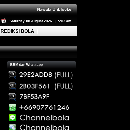
Nawala Unblocker
Saturday, 08 August 2026 | 5:02 am
PREDIKSI BOLA
BBM dan Whatsapp