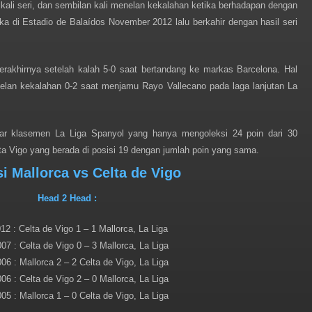
 kali seri, dan sembilan kali menelan kekalahan ketika berhadapan dengan
ka di Estadio de Balaídos November 2012 lalu berkahir dengan hasil seri
terakhirnya setelah kalah 5-0 saat bertandang ke markas Barcelona. Hal
elan kekalahan 0-2 saat menjamu Rayo Vallecano pada laga lanjutan La
sar klasemen La Liga Spanyol yang hanya mengoleksi 24 poin dari 30
elta Vigo yang berada di posisi 19 dengan jumlah poin yang sama.
si Mallorca vs Celta de Vigo
Head 2 Head :
12 : Celta de Vigo 1 – 1 Mallorca, La Liga
07 : Celta de Vigo 0 – 3 Mallorca, La Liga
06 : Mallorca 2 – 2 Celta de Vigo, La Liga
06 : Celta de Vigo 2 – 0 Mallorca, La Liga
05 : Mallorca 1 – 0 Celta de Vigo, La Liga