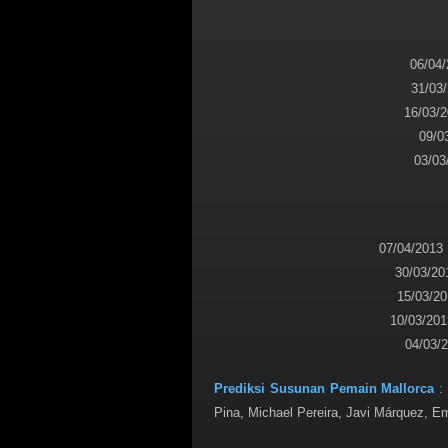
06/04/
31/03/
16/03/2
09/03
03/03
07/04/2013 
30/03/201
15/03/20
10/03/2013
04/03/2
Prediksi Susunan Pemain Mallorca
: 
Pina, Michael Pereira, Javi Márquez, E