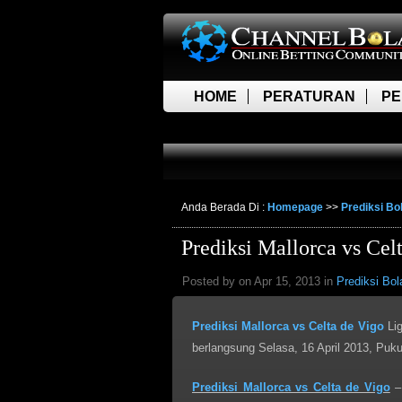
HOME
PERATURAN
PE
LIVE SCORE
Anda Berada Di :
Homepage
>>
Prediksi Bo
Prediksi Mallorca vs Cel
Posted by on Apr 15, 2013 in
Prediksi Bol
Prediksi Mallorca vs Celta de Vigo
Lig
berlangsung Selasa, 16 April 2013, Puku
Prediksi Mallorca vs Celta de Vigo
– 