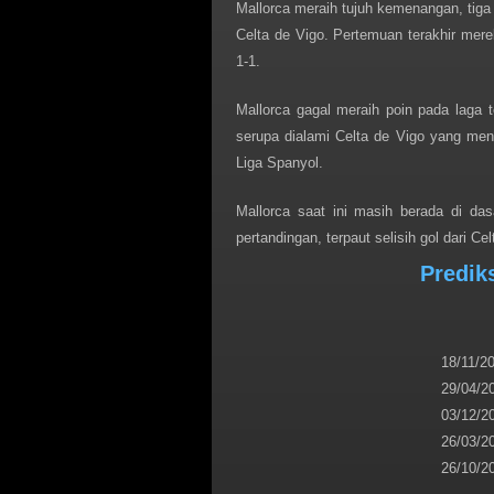
Mallorca meraih tujuh kemenangan, tiga
Celta de Vigo. Pertemuan terakhir mere
1-1.
Mallorca gagal meraih poin pada laga 
serupa dialami Celta de Vigo yang men
Liga Spanyol.
Mallorca saat ini masih berada di da
pertandingan, terpaut selisih gol dari C
Predik
18/11/20
29/04/20
03/12/20
26/03/20
26/10/20