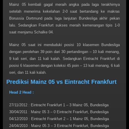
Mainz 05 kembali gagal meraih angka pada laga terakhirnya
setelah menerima kekelahan 2-0 saat bertandang ke makras
Borussia Dortmund pada laga lanjutan Bundesliga akhir pekan
lalu. Sedangkan Frankfurt sukses meraih kemenangan tipis 1-0
saat menjamu Schalke 04.
Mainz 05 saat ini menduduki posisi 10 klasemen Bundesliga
dengan perolehan 39 poin dari 30 pertandingan – 10 kali menang,
9 kali seri, dan 11 kali kalah. Sedangkan Eintracht Frankfurt di
posisi 6 klasemen dengan koleksi 45 poin – 13 kali menang, 6 kali
seri, dan 11 kali kalah.
Prediksi Mainz 05 vs Eintracht Frankfurt
Head 2 Head :
27/11/2012 : Eintracht Frankfurt 1 – 3 Mainz 05, Bundesliga
30/04/2011 : Mainz 05 3 – 0 Eintracht Frankfurt, Bundesliga
04/12/2010 : Eintracht Frankfurt 2 – 1 Mainz 05, Bundesliga
24/04/2010 : Mainz 05 3 – 3 Eintracht Frankfurt, Bundesliga