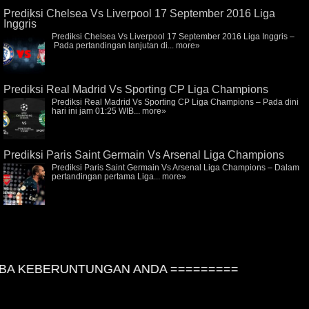
Prediksi Chelsea Vs Liverpool 17 September 2016 Liga
Inggris
Prediksi Chelsea Vs Liverpool 17 September 2016 Liga Inggris –
Pada pertandingan lanjutan di...
more»
Prediksi Real Madrid Vs Sporting CP Liga Champions
Prediksi Real Madrid Vs Sporting CP Liga Champions – Pada dini
hari ini jam 01:25 WIB...
more»
Prediksi Paris Saint Germain Vs Arsenal Liga Champions
Prediksi Paris Saint Germain Vs Arsenal Liga Champions – Dalam
pertandingan pertama Liga...
more»
A KEBERUNTUNGAN ANDA =========