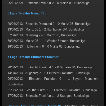
05/12/2009 : Eintracht Frankfurt 2 – 0 Mainz 05, Bundesliga
5 Laga Terakhir Mainz 05 :
20/04/2013 : Borussia Dortmund 2 – 0 Mainz 05, Bundesliga
13/04/2013 : Mainz 05 1 – 2 Hamburger SV, Bundesliga
07/04/2013 : Nürnberg 2 – 1 Mainz 05, Bundesliga
30/03/2013 : Mainz 05 1 – 1 Werder Bremen, Bundesliga
16/03/2013 : Hoffenheim 0 – 0 Mainz 05, Bundesliga
5 Laga Terakhir Eintracht Frankfurt :
20/04/2013 : Eintracht Frankfurt 1 – 0 Schalke 04, Bundesliga
14/04/2013 : Augsburg 2 – 0 Eintracht Frankfurt, Bundesliga
06/04/2013 : Eintracht Frankfurt 0 – 1 Bayern München,
Bundesliga
31/03/2013 : Greuther Fürth 2 – 3 Eintracht Frankfurt, Bundesliga
17/03/2013 : Eintracht Frankfurt 1 – 2 Stuttgart, Bundesliga