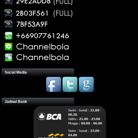
Social Media
Jadwal Bank