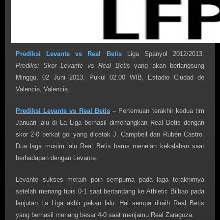
Prediksi Levante vs Real Betis
Liga Spanyol 2012/2013.
Prediksi Skor Levante vs Real Betis
yang akan berlangsung
Minggu, 02 Juni 2013, Pukul 02.00 WIB, Estadio Ciudad de
Valencia, Valencia.
Prediksi Levante vs Real Betis
– Pertemuan terakhir kedua tim
Januari lalu di La Liga berhasil dimenangkan Real Betis dengan
skor 2-0 berkat gol yang dicetak J. Campbell dan Rubén Castro.
Dua laga musim lalu Real Betis harus menelan kekalahan saat
berhadapan dengan Levante.
Levante sukses meraih poin sempurna pada laga terakhirnya
setelah menang tipis 0-1 saat bertandang ke Athletic Bilbao pada
lanjutan La Liga akhir pekan lalu. Hal serupa diraih Real Betis
yang berhasil menang besar 4-0 saat menjamu Real Zaragoza.