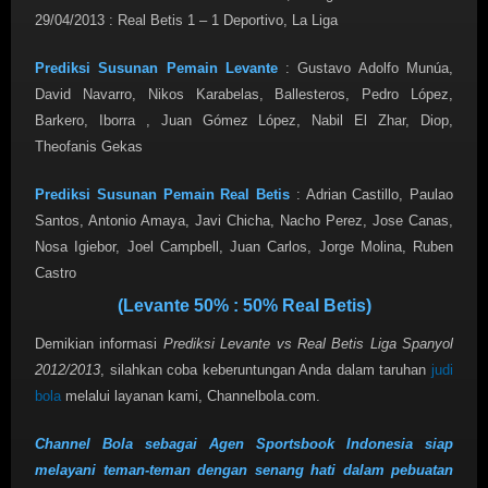
29/04/2013 : Real Betis 1 – 1 Deportivo, La Liga
Prediksi Susunan Pemain Levante
: Gustavo Adolfo Munúa,
David Navarro, Nikos Karabelas, Ballesteros, Pedro López,
Barkero, Iborra , Juan Gómez López, Nabil El Zhar, Diop,
Theofanis Gekas
Prediksi Susunan Pemain Real Betis
: Adrian Castillo, Paulao
Santos, Antonio Amaya, Javi Chicha, Nacho Perez, Jose Canas,
Nosa Igiebor, Joel Campbell, Juan Carlos, Jorge Molina, Ruben
Castro
(Levante 50% : 50% Real Betis)
Demikian informasi
Prediksi Levante vs Real Betis Liga Spanyol
2012/2013
, silahkan coba keberuntungan Anda dalam taruhan
judi
bola
melalui layanan kami, Channelbola.com.
Channel Bola sebagai Agen Sportsbook Indonesia siap
melayani teman-teman dengan senang hati dalam pebuatan