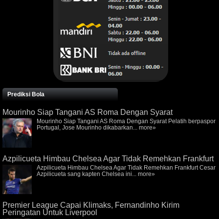
Prediksi Bola
Mourinho Siap Tangani AS Roma Dengan Syarat
Mourinho Siap Tangani AS Roma Dengan Syarat Pelatih berpaspor
Portugal, Jose Mourinho dikabarkan...
more»
Azpilicueta Himbau Chelsea Agar Tidak Remehkan Frankfurt
Azpilicueta Himbau Chelsea Agar Tidak Remehkan Frankfurt Cesar
Azpilicueta sang kapten Chelsea ini...
more»
Premier League Capai Klimaks, Fernandinho Kirim
Peringatan Untuk Liverpool