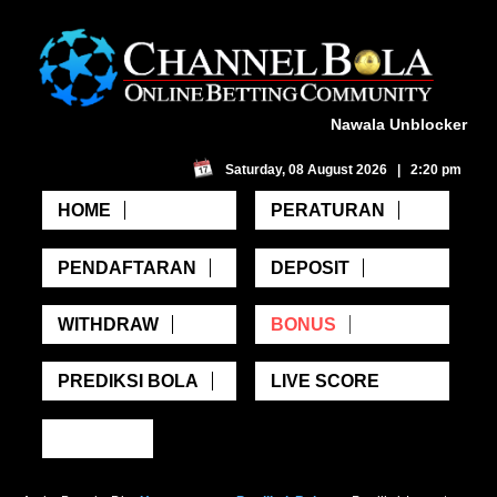
Nawala Unblocker
Saturday, 08 August 2026 | 2:20 pm
HOME
PERATURAN
PENDAFTARAN
DEPOSIT
WITHDRAW
BONUS
PREDIKSI BOLA
LIVE SCORE