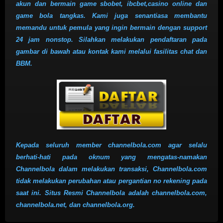
akun dan bermain game sbobet, ibcbet,casino online dan
game bola tangkas. Kami juga senantiasa membantu
memandu untuk pemula yang ingin bermain dengan support
24 jam nonstop. Silahkan melakukan pendaftaran pada
gambar di bawah atau kontak kami melalui fasilitas chat dan
BBM.
Kepada seluruh member channelbola.com agar selalu
berhati-hati pada oknum yang mengatas-namakan
Channelbola dalam melakukan transaksi, Channelbola.com
tidak melakukan perubahan atau pergantian no rekening pada
saat ini. Situs Resmi Channelbola adalah channelbola.com,
channelbola.net, dan channelbola.org.