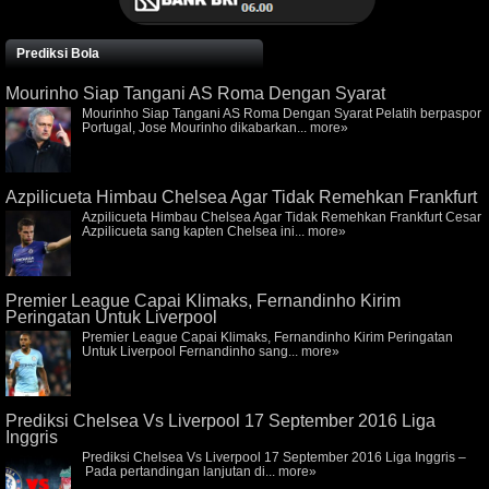
Prediksi Bola
Mourinho Siap Tangani AS Roma Dengan Syarat
Mourinho Siap Tangani AS Roma Dengan Syarat Pelatih berpaspor
Portugal, Jose Mourinho dikabarkan...
more»
Azpilicueta Himbau Chelsea Agar Tidak Remehkan Frankfurt
Azpilicueta Himbau Chelsea Agar Tidak Remehkan Frankfurt Cesar
Azpilicueta sang kapten Chelsea ini...
more»
Premier League Capai Klimaks, Fernandinho Kirim
Peringatan Untuk Liverpool
Premier League Capai Klimaks, Fernandinho Kirim Peringatan
Untuk Liverpool Fernandinho sang...
more»
Prediksi Chelsea Vs Liverpool 17 September 2016 Liga
Inggris
Prediksi Chelsea Vs Liverpool 17 September 2016 Liga Inggris –
Pada pertandingan lanjutan di...
more»