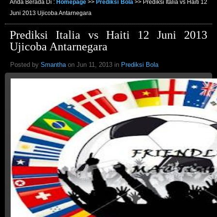
Anda Berada Di :
Homepage
>>
Prediksi Bola
>>
Prediksi Italia vs Haiti 12
Juni 2013 Ujicoba Antarnegara
Prediksi Italia vs Haiti 12 Juni 2013
Ujicoba Antarnegara
Posted by
Smantha
on Jun 11, 2013 in
Prediksi Bola