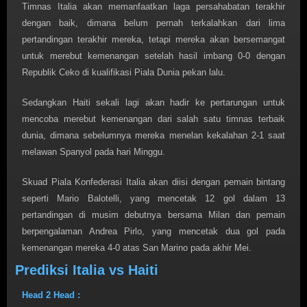
Timnas Italia akan memanfaatkan laga persahabatan terakhir
dengan baik, dimana belum pernah terkalahkan dari lima
pertandingan terakhir mereka, tetapi mereka akan bersemangat
untuk merebut kemenangan setelah hasil imbang 0-0 dengan
Republik Ceko di kualifikasi Piala Dunia pekan lalu.
Sedangkan Haiti sekali lagi akan hadir ke pertarungan untuk
mencoba merebut kemenangan dari salah satu timnas terbaik
dunia, dimana sebelumnya mereka menelan kekalahan 2-1 saat
melawan Spanyol pada hari Minggu.
Skuad Piala Konfederasi Italia akan diisi dengan pemain bintang
seperti Mario Balotelli, yang mencetak 12 gol dalam 13
pertandingan di musim debutnya bersama Milan dan pemain
berpengalaman Andrea Pirlo, yang mencetak dua gol pada
kemenangan mereka 4-0 atas San Marino pada akhir Mei.
Prediksi Italia vs Haiti
Head 2 Head :