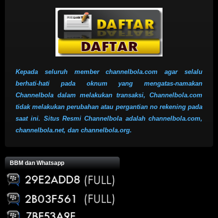
Kepada seluruh member channelbola.com agar selalu
berhati-hati pada oknum yang mengatas-namakan
Channelbola dalam melakukan transaksi, Channelbola.com
tidak melakukan perubahan atau pergantian no rekening pada
saat ini. Situs Resmi Channelbola adalah channelbola.com,
channelbola.net, dan channelbola.org.
BBM dan Whatsapp