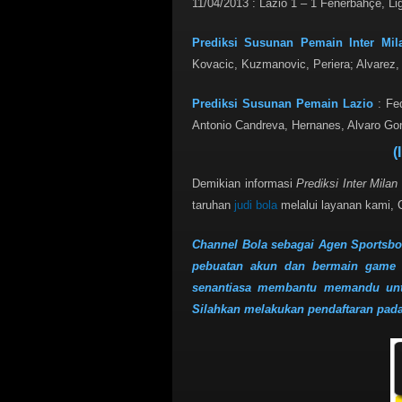
11/04/2013 : Lazio 1 – 1 Fenerbahçe, Li
Prediksi Susunan Pemain Inter Mil
Kovacic, Kuzmanovic, Periera; Alvarez,
Prediksi Susunan Pemain Lazio
: Fed
Antonio Candreva, Hernanes, Alvaro Gon
(
Demikian informasi
Prediksi Inter Milan
taruhan
judi bola
melalui layanan kami, 
Channel Bola sebagai Agen Sportsbo
pebuatan akun dan bermain gam
senantiasa membantu memandu unt
Silahkan melakukan pendaftaran pada