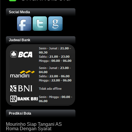
Social Media
Jadwal Bank
Prediksi Bola
Mourinho Siap Tangani AS
Roma Dengan Syarat