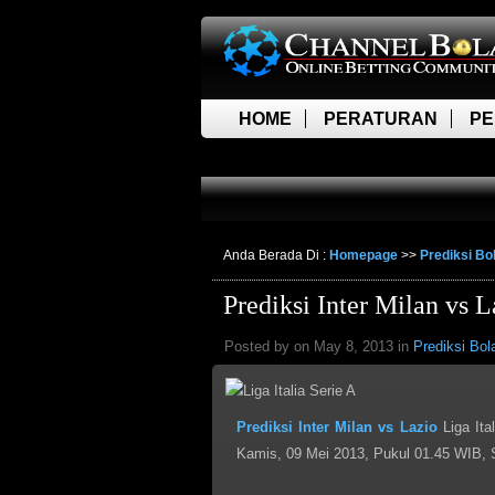
HOME
PERATURAN
PE
LIVE SCORE
Anda Berada Di :
Homepage
>>
Prediksi Bo
Prediksi Inter Milan vs L
Posted by on May 8, 2013 in
Prediksi Bol
Prediksi Inter Milan vs Lazio
Liga Ita
Kamis, 09 Mei 2013, Pukul 01.45 WIB, 