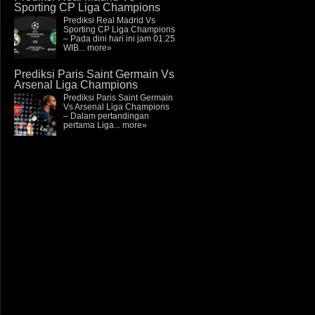
Sporting CP Liga Champions
Prediksi Real Madrid Vs
Sporting CP Liga Champions
– Pada dini hari ini jam 01:25
WIB...
more»
Prediksi Paris Saint Germain Vs
Arsenal Liga Champions
Prediksi Paris Saint Germain
Vs Arsenal Liga Champions
– Dalam pertandingan
pertama Liga...
more»