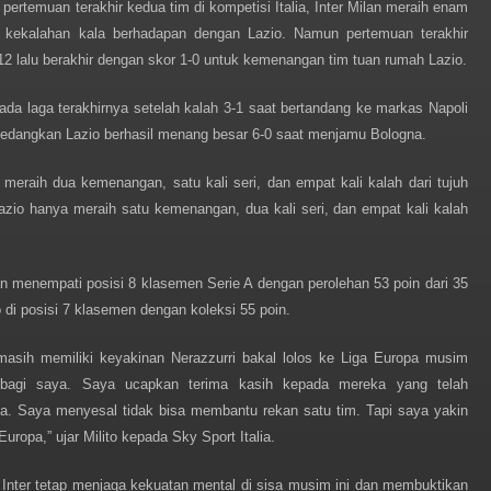
 pertemuan terakhir kedua tim di kompetisi Italia, Inter Milan meraih enam
kekalahan kala berhadapan dengan Lazio. Namun pertemuan terakhir
2 lalu berakhir dengan skor 1-0 untuk kemenangan tim tuan rumah Lazio.
ada laga terakhirnya setelah kalah 3-1 saat bertandang ke markas Napoli
. Sedangkan Lazio berhasil menang besar 6-0 saat menjamu Bologna.
n meraih dua kemenangan, satu kali seri, dan empat kali kalah dari tujuh
azio hanya meraih satu kemenangan, dua kali seri, dan empat kali kalah
an menempati posisi 8 klasemen Serie A dengan perolehan 53 poin dari 35
o di posisi 7 klasemen dengan koleksi 55 poin.
o masih memiliki keyakinan Nerazzurri bakal lolos ke Liga Europa musim
t bagi saya. Saya ucapkan terima kasih kepada mereka yang telah
a. Saya menyesal tidak bisa membantu rekan satu tim. Tapi saya yakin
ropa,” ujar Milito kepada Sky Sport Italia.
 Inter tetap menjaga kekuatan mental di sisa musim ini dan membuktikan