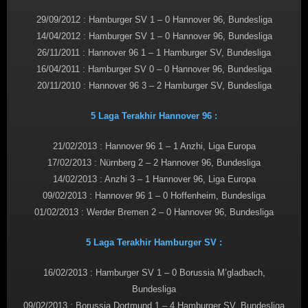
29/09/2012 : Hamburger SV 1 – 0 Hannover 96, Bundesliga
14/04/2012 : Hamburger SV 1 – 0 Hannover 96, Bundesliga
26/11/2011 : Hannover 96 1 – 1 Hamburger SV, Bundesliga
16/04/2011 : Hamburger SV 0 – 0 Hannover 96, Bundesliga
20/11/2010 : Hannover 96 3 – 2 Hamburger SV, Bundesliga
5 Laga Terakhir Hannover 96 :
21/02/2013 : Hannover 96 1 – 1 Anzhi, Liga Europa
17/02/2013 : Nürnberg 2 – 2 Hannover 96, Bundesliga
14/02/2013 : Anzhi 3 – 1 Hannover 96, Liga Europa
09/02/2013 : Hannover 96 1 – 0 Hoffenheim, Bundesliga
01/02/2013 : Werder Bremen 2 – 0 Hannover 96, Bundesliga
5 Laga Terakhir Hamburger SV :
16/02/2013 : Hamburger SV 1 – 0 Borussia M’gladbach,
Bundesliga
09/02/2013 : Borussia Dortmund 1 – 4 Hamburger SV, Bundesliga