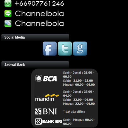
Social Media
Jadwal Bank