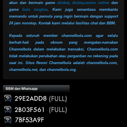
akun dan bermain game
sbobet
,
ibcbet
,
casino online
dan
game
bola tangkas
. Kami juga senantiasa membantu
memandu untuk pemula yang ingin bermain dengan support
24 jam nonstop. Kontak kami melalui fasilitas chat dan BBM.
Kepada seluruh member channelbola.com agar selalu
berhati-hati pada oknum yang mengatas-namakan
Channelbola dalam melakukan transaksi, Channelbola.com
tidak melakukan perubahan atau pergantian no rekening pada
saat ini. Situs Resmi Channelbola adalah channelbola.com,
channelbola.net, dan channelbola.org.
BBM dan Whatsapp