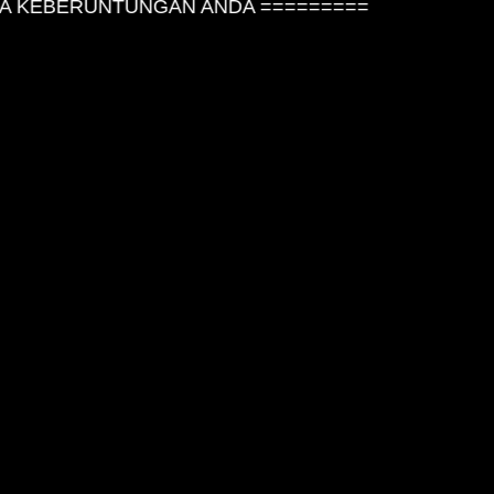
KEBERUNTUNGAN ANDA =========