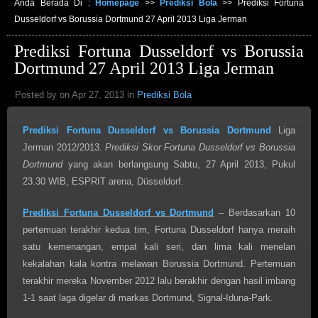
Anda Berada Di :
Homepage
>>
Prediksi Bola
>>
Prediksi Fortuna
Dusseldorf vs Borussia Dortmund 27 April 2013 Liga Jerman
Prediksi Fortuna Dusseldorf vs Borussia
Dortmund 27 April 2013 Liga Jerman
Posted by on Apr 27, 2013 in
Prediksi Bola
Prediksi Fortuna Dusseldorf vs Borussia Dortmund
Liga
Jerman 2012/2013.
Prediksi Skor Fortuna Dusseldorf vs Borussia
Dortmund
yang akan berlangsung Sabtu, 27 April 2013, Pukul
23.30 WIB, ESPRIT arena, Düsseldorf.
Prediksi Fortuna Dusseldorf vs Dortmund
– Berdasarkan 10
pertemuan terakhir kedua tim, Fortuna Dusseldorf hanya meraih
satu kemenangan, empat kali seri, dan lima kali menelan
kekalahan kala kontra melawan Borussia Dortmund. Pertemuan
terakhir mereka November 2012 lalu berakhir dengan hasil imbang
1-1 saat laga digelar di markas Dortmund, Signal-Iduna-Park.