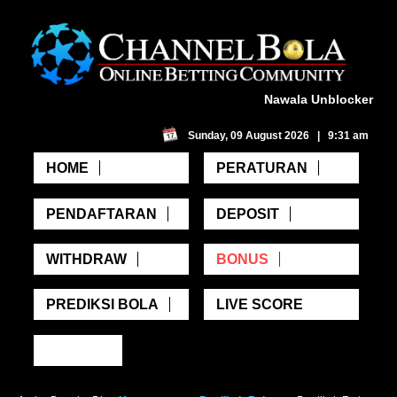
Nawala Unblocker
Sunday, 09 August 2026 | 9:31 am
HOME
PERATURAN
PENDAFTARAN
DEPOSIT
WITHDRAW
BONUS
PREDIKSI BOLA
LIVE SCORE