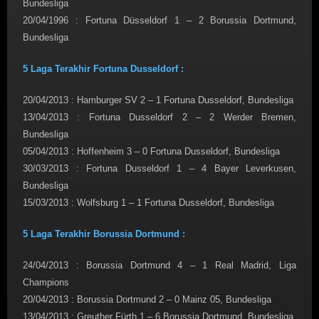
Bundesliga
20/04/1996 : Fortuna Düsseldorf 1 – 2 Borussia Dortmund,
Bundesliga
5 Laga Terakhir Fortuna Dusseldorf :
20/04/2013 : Hamburger SV 2 – 1 Fortuna Dusseldorf, Bundesliga
13/04/2013 : Fortuna Dusseldorf 2 – 2 Werder Bremen,
Bundesliga
05/04/2013 : Hoffenheim 3 – 0 Fortuna Dusseldorf, Bundesliga
30/03/2013 : Fortuna Dusseldorf 1 – 4 Bayer Leverkusen,
Bundesliga
15/03/2013 : Wolfsburg 1 – 1 Fortuna Dusseldorf, Bundesliga
5 Laga Terakhir Borussia Dortmund :
24/04/2013 : Borussia Dortmund 4 – 1 Real Madrid, Liga
Champions
20/04/2013 : Borussia Dortmund 2 – 0 Mainz 05, Bundesliga
13/04/2013 : Greuther Fürth 1 – 6 Borussia Dortmund, Bundesliga