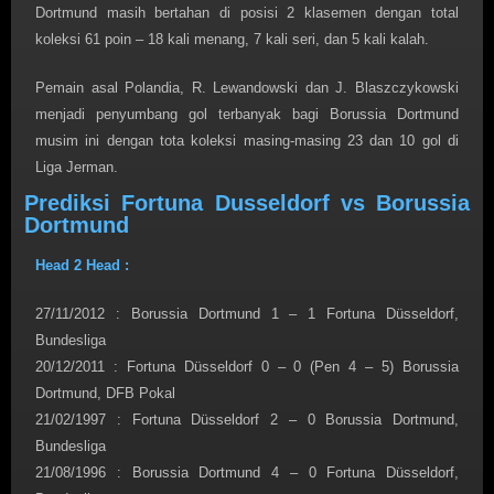
Dortmund masih bertahan di posisi 2 klasemen dengan total
koleksi 61 poin – 18 kali menang, 7 kali seri, dan 5 kali kalah.
Pemain asal Polandia, R. Lewandowski dan J. Blaszczykowski
menjadi penyumbang gol terbanyak bagi Borussia Dortmund
musim ini dengan tota koleksi masing-masing 23 dan 10 gol di
Liga Jerman.
Prediksi Fortuna Dusseldorf vs Borussia
Dortmund
Head 2 Head :
27/11/2012 : Borussia Dortmund 1 – 1 Fortuna Düsseldorf,
Bundesliga
20/12/2011 : Fortuna Düsseldorf 0 – 0 (Pen 4 – 5) Borussia
Dortmund, DFB Pokal
21/02/1997 : Fortuna Düsseldorf 2 – 0 Borussia Dortmund,
Bundesliga
21/08/1996 : Borussia Dortmund 4 – 0 Fortuna Düsseldorf,