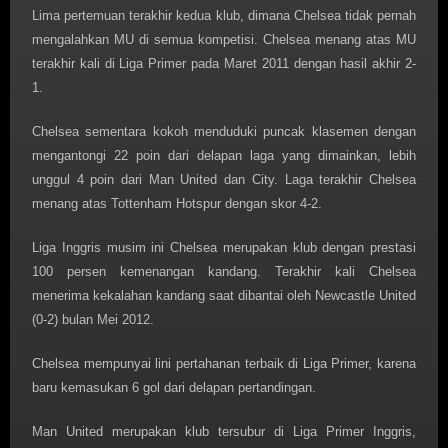
Lima pertemuan terakhir kedua klub, dimana Chelsea tidak pernah
mengalahkan MU di semua kompetisi. Chelsea menang atas MU
terakhir kali di Liga Primer pada Maret 2011 dengan hasil akhir 2-
1.
Chelsea sementara kokoh menduduki puncak klasemen dengan
mengantongi 22 poin dari delapan laga yang dimainkan, lebih
unggul 4 poin dari Man United dan City. Laga terakhir Chelsea
menang atas Tottenham Hotspur dengan skor 4-2.
Liga Inggris musim ini Chelsea merupakan klub dengan prestasi
100 persen kemenangan kandang. Terakhir kali Chelsea
menerima kekalahan kandang saat dibantai oleh Newcastle United
(0-2) bulan Mei 2012.
Chelsea mempunyai lini pertahanan terbaik di Liga Primer, karena
baru kemasukan 6 gol dari delapan pertandingan.
Man United merupakan klub tersubur di Liga Primer Inggris,