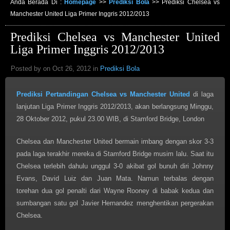
Anda Berada Di :
Homepage
>>
Prediksi Bola
>>
Prediksi Chelsea vs
Manchester United Liga Primer Inggris 2012/2013
Prediksi Chelsea vs Manchester United
Liga Primer Inggris 2012/2013
Posted by on Oct 26, 2012 in
Prediksi Bola
Prediksi Pertandingan Chelsea vs Manchester United
di laga
lanjutan Liga Primer Inggris 2012/2013, akan berlangsung Minggu,
28 Oktober 2012, pukul 23.00 WIB, di Stamford Bridge, London
Chelsea dan Manchester United bermain imbang dengan skor 3-3
pada laga terakhir mereka di Stamford Bridge musim lalu. Saat itu
Chelsea terlebih dahulu unggul 3-0 akibat gol bunuh diri Johnny
Evans, David Luiz dan Juan Mata. Namun terbalas dengan
torehan dua gol penalti dari Wayne Rooney di babak kedua dan
sumbangan satu gol Javier Hernandez menghentikan pergerakan
Chelsea.