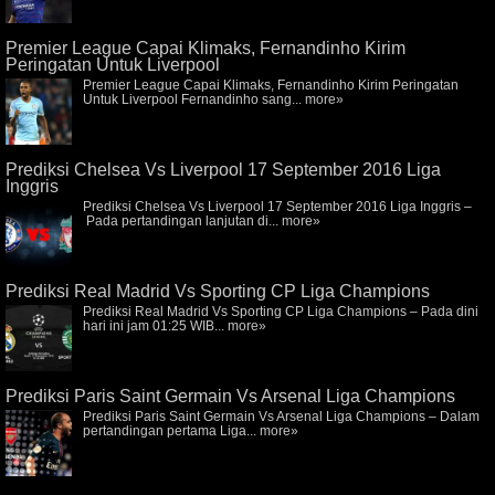
Premier League Capai Klimaks, Fernandinho Kirim
Peringatan Untuk Liverpool
Premier League Capai Klimaks, Fernandinho Kirim Peringatan
Untuk Liverpool Fernandinho sang...
more»
Prediksi Chelsea Vs Liverpool 17 September 2016 Liga
Inggris
Prediksi Chelsea Vs Liverpool 17 September 2016 Liga Inggris –
Pada pertandingan lanjutan di...
more»
Prediksi Real Madrid Vs Sporting CP Liga Champions
Prediksi Real Madrid Vs Sporting CP Liga Champions – Pada dini
hari ini jam 01:25 WIB...
more»
Prediksi Paris Saint Germain Vs Arsenal Liga Champions
Prediksi Paris Saint Germain Vs Arsenal Liga Champions – Dalam
pertandingan pertama Liga...
more»