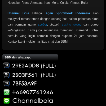
Nouneko, Riera, Amrabat, Inan, Melo, Colak, Yilmaz, Bulut
Channel Bola
sebagai
Agen Sportsbook Indonesia
siap
melayani teman-teman dengan senang hati dalam pebuatan akun
dan bermain game
sbobet
, ibcbet,
casino online
dan
game
ketangkasan
. Kami juga senantiasa membantu memandu untuk
pemula yang ingin bermain dengan support 24 jam nonstop.
Kontak kami melalui fasilitas chat dan BBM.
BBM dan Whatsapp