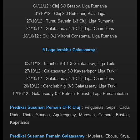
04/11/12 : Cluj 5-0 Brasov, Liga Rumania
31/10/12 : Cluj 2-0 Botosani, Piala Liga
27/10/12 : Turnu Severin 1-3 Cluj, Liga Rumania
24/10/12 : Galatasaray 1-1 Cluj, Liga Champions
18/10/12 : Cluj 0-1 Viitorul Constanta, Liga Rumania
5 Laga terakhir Galatasaray :
03/11/12 : Istanbul BB 1-3 Galatasaray, Liga Turki
27/10/12 : Galatasaray 3-0 Kayserispor, Liga Turki
24/10/12 : Galatasaray 1-1 Cluj, Liga Champions
20/10/12 : Genclerbirligi 3-3 Galatasaray, Liga Turki
12/10/12 : Galatasaray 0-2 Petrolul Ploiesti, Laga Persahabatan
Prediksi Susunan Pemain CFR Cluj
: Felgueiras, Sepsi, Cadu,
Rada, Pinto, Sougou, Aguirregaray, Muresan, Camora, Bastos,
Kapetanos
Prediksi Susunan Pemain Galatasaray
: Muslera, Eboue, Kaya,