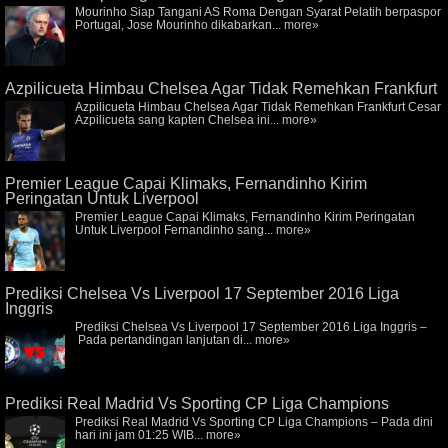
Mourinho Siap Tangani AS Roma Dengan Syarat Pelatih berpaspor
Portugal, Jose Mourinho dikabarkan...
more»
Azpilicueta Himbau Chelsea Agar Tidak Remehkan Frankfurt
Azpilicueta Himbau Chelsea Agar Tidak Remehkan Frankfurt Cesar
Azpilicueta sang kapten Chelsea ini...
more»
Premier League Capai Klimaks, Fernandinho Kirim
Peringatan Untuk Liverpool
Premier League Capai Klimaks, Fernandinho Kirim Peringatan
Untuk Liverpool Fernandinho sang...
more»
Prediksi Chelsea Vs Liverpool 17 September 2016 Liga
Inggris
Prediksi Chelsea Vs Liverpool 17 September 2016 Liga Inggris –
Pada pertandingan lanjutan di...
more»
Prediksi Real Madrid Vs Sporting CP Liga Champions
Prediksi Real Madrid Vs Sporting CP Liga Champions – Pada dini
hari ini jam 01:25 WIB...
more»