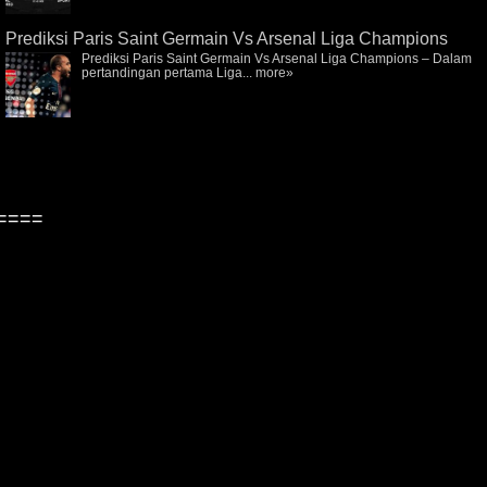
Prediksi Paris Saint Germain Vs Arsenal Liga Champions
Prediksi Paris Saint Germain Vs Arsenal Liga Champions – Dalam
pertandingan pertama Liga...
more»
==