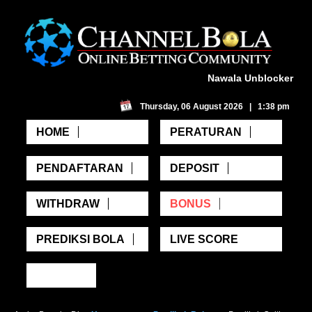
Nawala Unblocker
Thursday, 06 August 2026 | 1:38 pm
HOME
PERATURAN
PENDAFTARAN
DEPOSIT
WITHDRAW
BONUS
PREDIKSI BOLA
LIVE SCORE