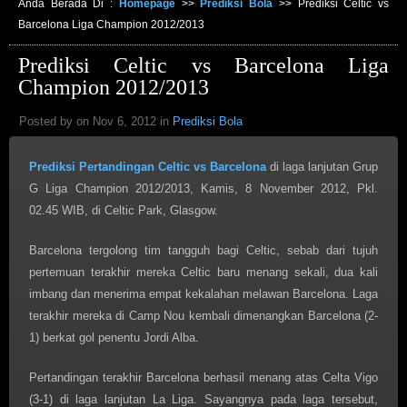
Anda Berada Di :
Homepage
>>
Prediksi Bola
>>
Prediksi Celtic vs
Barcelona Liga Champion 2012/2013
Prediksi Celtic vs Barcelona Liga
Champion 2012/2013
Posted by on Nov 6, 2012 in
Prediksi Bola
Prediksi Pertandingan Celtic vs Barcelona
di laga lanjutan Grup
G Liga Champion 2012/2013, Kamis, 8 November 2012, Pkl.
02.45 WIB, di Celtic Park, Glasgow.
Barcelona tergolong tim tangguh bagi Celtic, sebab dari tujuh
pertemuan terakhir mereka Celtic baru menang sekali, dua kali
imbang dan menerima empat kekalahan melawan Barcelona. Laga
terakhir mereka di Camp Nou kembali dimenangkan Barcelona (2-
1) berkat gol penentu Jordi Alba.
Pertandingan terakhir Barcelona berhasil menang atas Celta Vigo
(3-1) di laga lanjutan La Liga. Sayangnya pada laga tersebut,