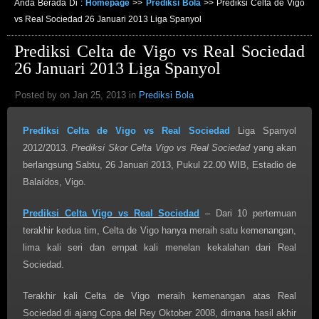
Anda Berada Di :
Homepage
>>
Prediksi Bola
>>
Prediksi Celta de Vigo
vs Real Sociedad 26 Januari 2013 Liga Spanyol
Prediksi Celta de Vigo vs Real Sociedad
26 Januari 2013 Liga Spanyol
Posted by on Jan 25, 2013 in
Prediksi Bola
Prediksi Celta de Vigo vs Real Sociedad
Liga Spanyol
2012/2013.
Prediksi Skor Celta Vigo vs Real Sociedad
yang akan
berlangsung Sabtu, 26 Januari 2013, Pukul 22.00 WIB, Estadio de
Balaídos, Vigo.
Prediksi Celta Vigo vs Real Sociedad
– Dari 10 pertemuan
terakhir kedua tim, Celta de Vigo hanya meraih satu kemenangan,
lima kali seri dan empat kali menelan kekalahan dari Real
Sociedad.
Terakhir kali Celta de Vigo meraih kemenangan atas Real
Sociedad di ajang Copa del Rey Oktober 2008, dimana hasil akhir