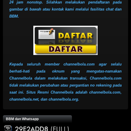
24 jam nonstop. Silahkan melakukan pendaftaran pada
gambar di bawah atau kontak kami melalui fasilitas chat dan
BBM.
Kepada seluruh member channelbola.com agar selalu
berhati-hati pada oknum yang mengatas-namakan
Channelbola dalam melakukan transaksi, Channelbola.com
tidak melakukan perubahan atau pergantian no rekening pada
saat ini. Situs Resmi Channelbola adalah channelbola.com,
channelbola.net, dan channelbola.org.
BBM dan Whatsapp