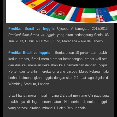
Prediksi Brasil vs Inggris
Ujicoba Antarnegara 2012/2013.
Prediksi Skor Brasil vs Inggris
yang akan berlangsung Senin, 03
Juni 2013, Pukul 02.00 WIB, Filho, Maracana – Rio de Janeiro.
Prediksi Brasil vs Inggris
– Berdasarkan 10 pertemuan terakhir
kedua timnas, Brasil meraih empat kemenangan, empat kali seri,
dan dua kali menelan kekalahan kala berhadapan dengan Inggris.
Pertemuan terakhir mereka di ajang ujicoba Maret Februari lalu
berhasil dimenangkan Inggris dengan skor 2-1 saat laga digelar di
Wembley Stadium, London.
Brasil hanya meraih hasil imbang 2-2 saat menjamu Cili pada laga
terakhirnya di laga persahabatan. Hal seripa diperoleh Inggris
yang berhasil ditahan imbang 1-1 oleh Rep. Irlandia.