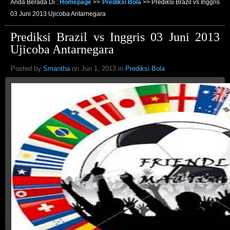
Anda Berada Di :
Homepage
>>
Prediksi Bola
>>
Prediksi Brazil vs Inggris
03 Juni 2013 Ujicoba Antarnegara
Prediksi Brazil vs Inggris 03 Juni 2013
Ujicoba Antarnegara
Posted by
Smantha
on Jun 1, 2013 in
Prediksi Bola