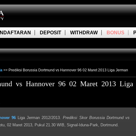
NDAFTARAN
DEPOSIT
WITHDRAW
BONUS
la
>>
Prediksi Borussia Dortmund vs Hannover 96 02 Maret 2013 Liga Jerman
tmund vs Hannover 96 02 Maret 2013 Liga
nover 96
Liga Jerman 2012/2013.
Prediksi Skor Borussia Dortmund vs
tu, 02 Maret 2013, Pukul 21.30 WIB, Signal-Iduna-Park, Dortmund.