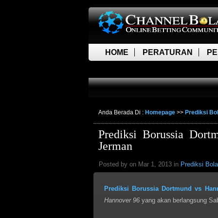
HOME
PERATURAN
PE
LIVE SCORE
Anda Berada Di :
Homepage
>>
Prediksi Bo
Prediksi Borussia Dor
Jerman
Posted by on Mar 1, 2013 in
Prediksi Bola
Prediksi Borussia Dortmund vs Han
Hannover 96
yang akan berlangsung Sab