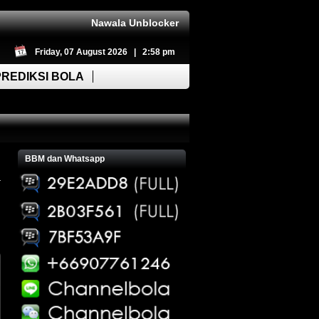
Nawala Unblocker
Friday, 07 August 2026 | 2:58 pm
PREDIKSI BOLA
BBM dan Whatsapp