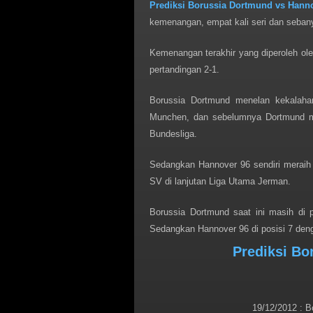
Prediksi Borussia Dortmund vs Hann
kemenangan, empat kali seri dan sebany
Kemenangan terakhir yang diperoleh ol
pertandingan 2-1.
Borussia Dortmund menelan kekalahan
Munchen, dan sebelumnya Dortmund mer
Bundesliga.
Sedangkan Hannover 96 sendiri meraih
SV di lanjutan Liga Utama Jerman.
Borussia Dortmund saat ini masih di 
Sedangkan Hannover 96 di posisi 7 denga
Prediksi Bo
19/12/2012 : B