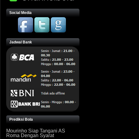
Social Media
Jadwal Bank
Prediksi Bola
Mourinho Siap Tangani AS
Roma Dengan Syarat