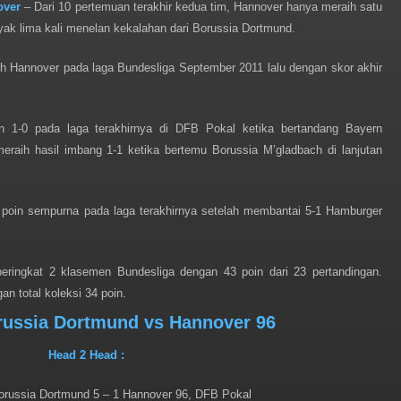
over
– Dari 10 pertemuan terakhir kedua tim, Hannover hanya meraih satu
ak lima kali menelan kekalahan dari Borussia Dortmund.
eh Hannover pada laga Bundesliga September 2011 lalu dengan skor akhir
 1-0 pada laga terakhirnya di DFB Pokal ketika bertandang Bayern
aih hasil imbang 1-1 ketika bertemu Borussia M’gladbach di lanjutan
 poin sempurna pada laga terakhirnya setelah membantai 5-1 Hamburger
peringkat 2 klasemen Bundesliga dengan 43 poin dari 23 pertandingan.
n total koleksi 34 poin.
russia Dortmund vs Hannover 96
Head 2 Head :
orussia Dortmund 5 – 1 Hannover 96, DFB Pokal