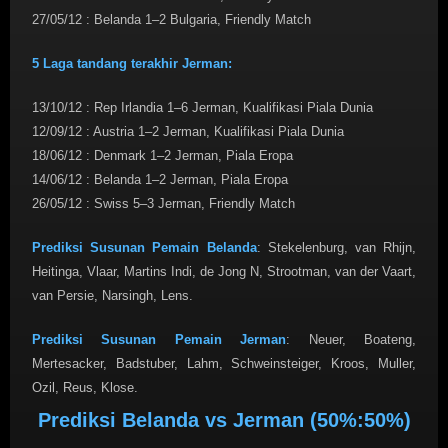
27/05/12 : Belanda 1–2 Bulgaria, Friendly Match
5 Laga tandang terakhir Jerman:
13/10/12 : Rep Irlandia 1–6 Jerman, Kualifikasi Piala Dunia
12/09/12 : Austria 1–2 Jerman, Kualifikasi Piala Dunia
18/06/12 : Denmark 1–2 Jerman, Piala Eropa
14/06/12 : Belanda 1–2 Jerman, Piala Eropa
26/05/12 : Swiss 5–3 Jerman, Friendly Match
Prediksi Susunan Pemain Belanda
: Stekelenburg, van Rhijn,
Heitinga, Vlaar, Martins Indi, de Jong N, Strootman, van der Vaart,
van Persie, Narsingh, Lens.
Prediksi Susunan Pemain Jerman
: Neuer, Boateng,
Mertesacker, Badstuber, Lahm, Schweinsteiger, Kroos, Muller,
Ozil, Reus, Klose.
Prediksi Belanda vs Jerman (50%:50%)