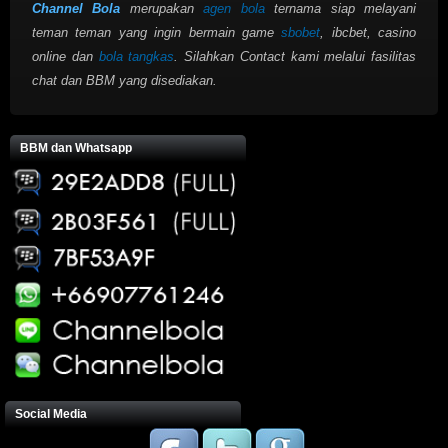
Channel Bola
merupakan
agen bola
ternama siap melayani
teman teman yang ingin bermain game
sbobet
, ibcbet, casino
online dan
bola tangkas
. Silahkan Contact kami melalui fasilitas
chat dan BBM yang disediakan.
BBM dan Whatsapp
Social Media