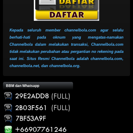
Kepada seluruh member channelbola.com agar selalu
berhati-hati pada oknum yang mengatas-namakan
Channelbola dalam melakukan transaksi, Channelbola.com
tidak melakukan perubahan atau pergantian no rekening pada
saat ini. Situs Resmi Channelbola adalah channelbola.com,
channelbola.net, dan channelbola.org.
BBM dan Whatsapp