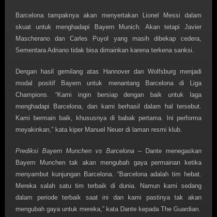
Barcelona tampaknya akan menyertakan Lionel Messi dalam
skuat untuk menghadapi Bayern Munich. Akan tetapi Javier
Mascherano dan Carles Puyol yang masih dibekap cedera,
Sementara Adriano tidak bisa dimainkan karena terkena sanksi.
Dengan hasil gemilang atas Hannover dan Wolfsburg menjadi
modal positif Bayern untuk menantang Barcelona di Liga
Champions. “Kami ingin bersiap dengan baik untuk laga
menghadapi Barcelona, dan kami berhasil dalam hal tersebut.
Kami bermain baik, khususnya di babak pertama. Ini performa
meyakinkan,” kata kiper Manuel Neuer di laman resmi klub.
Prediksi Bayern Munchen vs Barcelona
– Dante menegaskan
Bayern Munchen tak akan mengubah gaya permainan ketika
menyambut kunjungan Barcelona. “Barcelona adalah tim hebat.
Mereka salah satu tim terbaik di dunia. Namun kami sedang
dalam periode terbaik saat ini dan kami pastinya tak akan
mengubah gaya untuk mereka,” kata Dante kepada The Guardian.