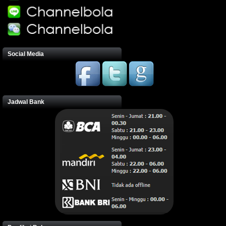
Social Media
Jadwal Bank