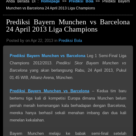
Anda Berada Di :
Homepage
>>
Prediksi Bola
>>
Prediksi Bayern
Munchen vs Barcelona 24 April 2013 Liga Champions
Prediksi Bayern Munchen vs Barcelona
24 April 2013 Liga Champions
Posted by on Apr 22, 2013 in
Prediksi Bola
Prediksi Bayern Munchen vs Barcelona
Leg 1 Semi-Final Liga
Champions 2012/2013.
Prediksi Skor Bayern Munchen vs
Barcelona
yang akan berlangsung Rabu, 24 April 2013, Pukul
01.45 WIB, Allianz-Arena, München.
Prediksi Bayern Munchen vs Barcelona
– Kedua tim baru
bertemu tiga kali di kompetisi Europa dimana Munchen belum
pernah meraih kemenangan kala berhadapan dengan Barcelona,
mereka hanya berhasil sekali menahan imbang dan dua kali
menelan kekalahan.
Bayern Munchen melaju ke babak semi-final setelah