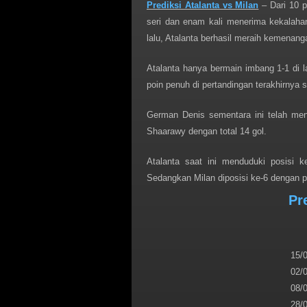
Prediksi Atalanta vs Milan
– Dari 10 p
seri dan enam kali menerima kekalaha
lalu, Atalanta berhasil meraih kemenanga
Atalanta hanya bermain imbang 1-1 di l
poin penuh di pertandingan terakhirnya 
German Denis sementara ini telah men
Shaarawy dengan total 14 gol.
Atalanta saat ini menduduki posisi k
Sedangkan Milan diposisi ke-6 dengan p
Pr
15/0
02/0
08/0
28/0