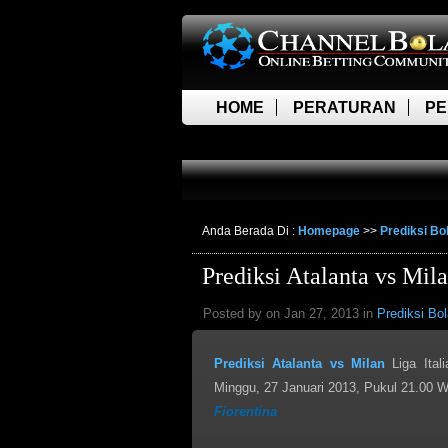
HOME
PERATURAN
PE
LIVE SCORE
Anda Berada Di :
Homepage
>>
Prediksi Bo
Prediksi Atalanta vs Mila
Posted by on Jan 27, 2013 in
Prediksi Bo
Prediksi Atalanta vs Milan
Liga Ital
Minggu, 27 Januari 2013, Pukul 21.00 WI
Fiorentina