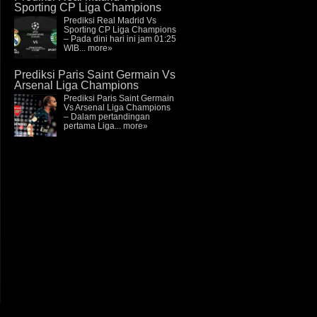
Sporting CP Liga Champions
Prediksi Real Madrid Vs
Sporting CP Liga Champions
– Pada dini hari ini jam 01:25
WIB...
more»
Prediksi Paris Saint Germain Vs
Arsenal Liga Champions
Prediksi Paris Saint Germain
Vs Arsenal Liga Champions
– Dalam pertandingan
pertama Liga...
more»