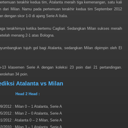
ertemuan terakhir kedua tim, Atalanta meraih tiga kemenangan, satu kali
n dari Milan. Namu pada pertemuan terakhir kedua tim September 2012
n dengan skor 1-0 di ajang Serie A Italia.
aga terakhirnya ketika bertemu Cagliari. Sedangkan Milan sukses meraih
setelah menang 2-1 atas Bologna.
yumbangkan tujuh gol bagi Atalanta, sedangkan Milan dipimpin oleh El
e-13 klasemen Serie A dengan koleksi 23 poin dari 21 pertandingan.
erolehan 34 poin.
ediksi Atalanta vs Milan
Head 2 Head :
9/2012 : Milan 0 – 1 Atalanta, Serie A
5/2012 : Milan 2 – 0 Atalanta, Serie A
1/2012 : Atalanta 0 – 2 Milan, Serie A
2/2010 : Milan 3 – 1 Atalanta, Serie A