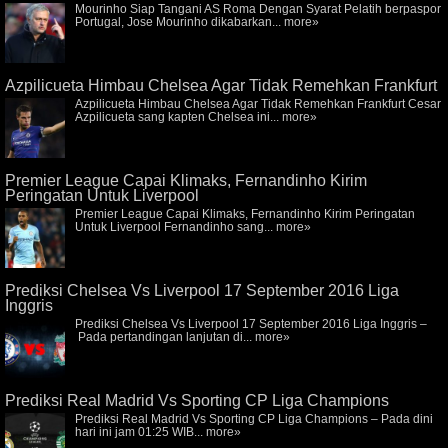
Mourinho Siap Tangani AS Roma Dengan Syarat Pelatih berpaspor
Portugal, Jose Mourinho dikabarkan...
more»
Azpilicueta Himbau Chelsea Agar Tidak Remehkan Frankfurt
Azpilicueta Himbau Chelsea Agar Tidak Remehkan Frankfurt Cesar
Azpilicueta sang kapten Chelsea ini...
more»
Premier League Capai Klimaks, Fernandinho Kirim
Peringatan Untuk Liverpool
Premier League Capai Klimaks, Fernandinho Kirim Peringatan
Untuk Liverpool Fernandinho sang...
more»
Prediksi Chelsea Vs Liverpool 17 September 2016 Liga
Inggris
Prediksi Chelsea Vs Liverpool 17 September 2016 Liga Inggris –
Pada pertandingan lanjutan di...
more»
Prediksi Real Madrid Vs Sporting CP Liga Champions
Prediksi Real Madrid Vs Sporting CP Liga Champions – Pada dini
hari ini jam 01:25 WIB...
more»