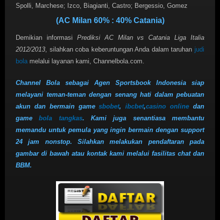
Spolli, Marchese; Izco, Biagianti, Castro; Bergessio, Gomez
(AC Milan 60% : 40% Catania)
Demikian informasi
Prediksi AC Milan vs Catania Liga Italia
2012/2013
, silahkan coba keberuntungan Anda dalam taruhan
judi
bola
melalui layanan kami, Channelbola.com.
Channel Bola sebagai Agen Sportsbook Indonesia siap
melayani teman-teman dengan senang hati dalam pebuatan
akun dan bermain game
sbobet
,
ibcbet
,
casino online
dan
game
bola tangkas
. Kami juga senantiasa membantu
memandu untuk pemula yang ingin bermain dengan support
24 jam nonstop. Silahkan melakukan pendaftaran pada
gambar di bawah atau kontak kami melalui fasilitas chat dan
BBM.