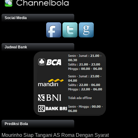
Social Media
Jadwal Bank
Prediksi Bola
Mourinho Siap Tangani AS Roma Dengan Syarat