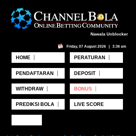
Nawala Unblocker
Friday, 07 August 2026 | 3:36 am
HOME
PERATURAN
PENDAFTARAN
DEPOSIT
WITHDRAW
BONUS
PREDIKSI BOLA
LIVE SCORE