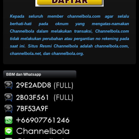
Kepada seluruh member channelbola.com agar selalu
berhati-hati pada oknum yang mengatas-namakan
Channelbola dalam melakukan transaksi, Channelbola.com
tidak melakukan perubahan atau pergantian no rekening pada
saat ini. Situs Resmi Channelbola adalah channelbola.com,
channelbola.net, dan channelbola.org.
BBM dan Whatsapp