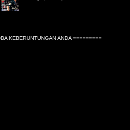
A KEBERUNTUNGAN ANDA =========