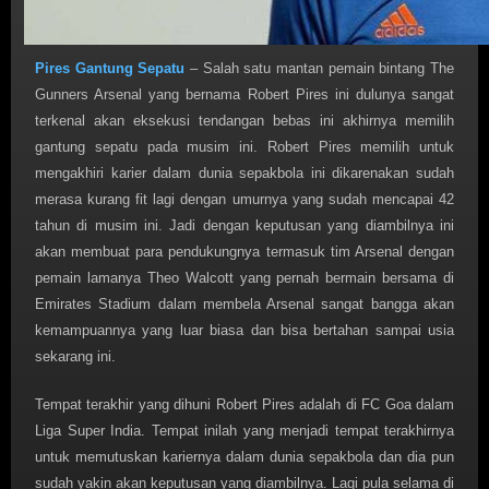
Pires Gantung Sepatu
– Salah satu mantan pemain bintang The
Gunners Arsenal yang bernama Robert Pires ini dulunya sangat
terkenal akan eksekusi tendangan bebas ini akhirnya memilih
gantung sepatu pada musim ini. Robert Pires memilih untuk
mengakhiri karier dalam dunia sepakbola ini dikarenakan sudah
merasa kurang fit lagi dengan umurnya yang sudah mencapai 42
tahun di musim ini. Jadi dengan keputusan yang diambilnya ini
akan membuat para pendukungnya termasuk tim Arsenal dengan
pemain lamanya Theo Walcott yang pernah bermain bersama di
Emirates Stadium dalam membela Arsenal sangat bangga akan
kemampuannya yang luar biasa dan bisa bertahan sampai usia
sekarang ini.
Tempat terakhir yang dihuni Robert Pires adalah di FC Goa dalam
Liga Super India. Tempat inilah yang menjadi tempat terakhirnya
untuk memutuskan kariernya dalam dunia sepakbola dan dia pun
sudah yakin akan keputusan yang diambilnya. Lagi pula selama di