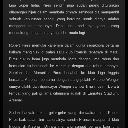
Liga Super India, Pires sendiri juga sudah jarang diturunkan
dilapangan hijau dalam membela timnya sehingga dia mengambil
sebuah keputusan sendiri yang berguna untuk dirinya adalah
menggantung sepatunya. Dan juga kondisinya yang kurang
mendukung dengan usia yang tidak muda lagi.
Robert Pires memulai kariernya dalam dunia sepakbola pertama
kalinya menginjak di salah satu klub Prancis tepatnya di Metz.
Pirez cukup lama juga membela Metz dengan lima tahun dan
kemudian itu berpindah ke Marseille dengan dua tahun lamanya.
Setelah dari Marseille, Pires berlabuh ke klub Liga Inggris
bersama Arsenal, bersama dengan sang pelatih Arsene Wenger
dirinya dilatih dan dipercayai Wenger sampai lima musim. Berarti
tempat yang paling lama dihuninya adalah di Emirates Stadium,
Arsenal.
Sudah banyak sekali gelar-gelar yang dibawakan oleh Robert
Pires baik dalam tim nasionalnya sendiri Prancis maupun di klub
Inggris di Arsenal. Dirinya memang sangat berjasa bagi tim.