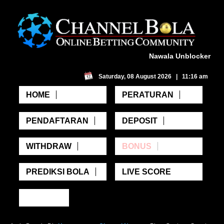
Nawala Unblocker
Saturday, 08 August 2026 | 11:16 am
HOME
PERATURAN
PENDAFTARAN
DEPOSIT
WITHDRAW
BONUS
PREDIKSI BOLA
LIVE SCORE