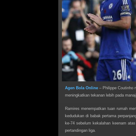
Agen Bola Online
– Philippe Coutinho 
meningkatkan tekanan lebih pada manaj
Ramires menempatkan tuan rumah mem
kedudukan di babak pertama perpanja
ke-74 sebelum kekalahan keenam atas 
pertandingan liga.