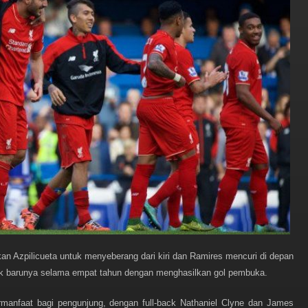
skan Azpilicueta untuk menyeberang dari kiri dan Ramires mencuri di depan
ak barunya selama empat tahun dengan menghasilkan gol pembuka.
anfaat bagi pengunjung, dengan full-back Nathaniel Clyne dan James