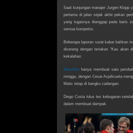
Saat kunjungan manajer Jurgen Klopp y
pertama di jalan sejak akhir pekan pe
yang tugasnya dianggap pada baris se
semua kompetisi.
Beberapa laporan surat kabar bahkan me
diserang dengan teriakan “Kau akan di
kekalahan.
Mourinho
hanya membuat satu perubahan
minggu, dengan Cesar Azpilicueta men
Matic tetap di bangku cadangan.
Diego Costa lulus tes kebugaran setel
dalam membuat dampak.