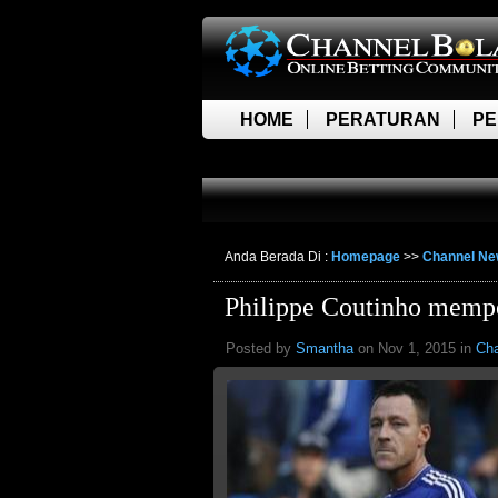
HOME
PERATURAN
PE
LIVE SCORE
Anda Berada Di :
Homepage
>>
Channel N
Philippe Coutinho memp
Posted by
Smantha
on Nov 1, 2015 in
Ch