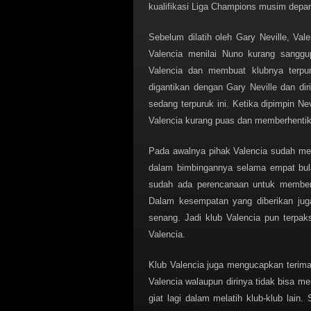
kualifikasi Liga Champions musim depa
Sebelum dilatih oleh Gary Neville, Va
Valencia menilai Nuno kurang sanggu
Valencia dan membuat klubnya terpur
digantikan dengan Gary Neville dan d
sedang terpuruk ini. Ketika dipimpin N
Valencia kurang puas dan memberhentikan
Pada awalnya pihak Valencia sudah mel
dalam bimbingannya selama empat bula
sudah ada perencanaan untuk memberh
Dalam kesempatan yang diberikan jug
senang. Jadi klub Valencia pun terpa
Valencia.
Klub Valencia juga mengucapkan terima
Valencia walaupun dirinya tidak bisa me
giat lagi dalam melatih klub-klub lain