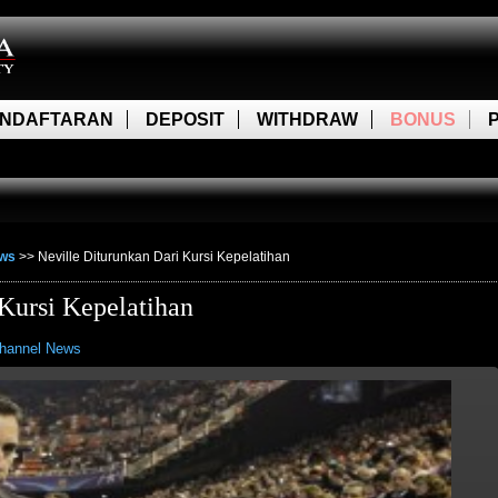
NDAFTARAN
DEPOSIT
WITHDRAW
BONUS
ews
>>
Neville Diturunkan Dari Kursi Kepelatihan
Kursi Kepelatihan
hannel News