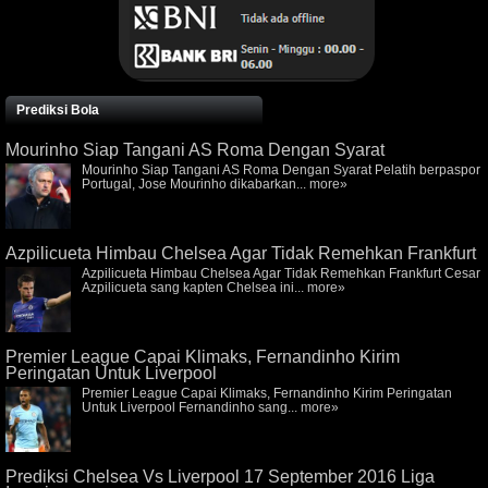
Prediksi Bola
Mourinho Siap Tangani AS Roma Dengan Syarat
Mourinho Siap Tangani AS Roma Dengan Syarat Pelatih berpaspor
Portugal, Jose Mourinho dikabarkan...
more»
Azpilicueta Himbau Chelsea Agar Tidak Remehkan Frankfurt
Azpilicueta Himbau Chelsea Agar Tidak Remehkan Frankfurt Cesar
Azpilicueta sang kapten Chelsea ini...
more»
Premier League Capai Klimaks, Fernandinho Kirim
Peringatan Untuk Liverpool
Premier League Capai Klimaks, Fernandinho Kirim Peringatan
Untuk Liverpool Fernandinho sang...
more»
Prediksi Chelsea Vs Liverpool 17 September 2016 Liga