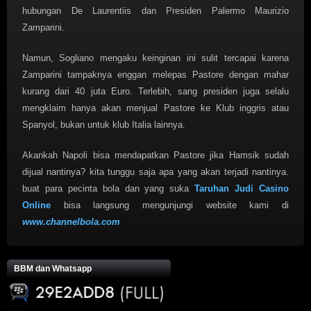
hubungan De Laurentiis dan Presiden Palermo Maurizio
Zamparini.
Namun, Sogliano mengaku keinginan ini sulit tercapai karena
Zamparini tampaknya enggan melepas Pastore dengan mahar
kurang dari 40 juta Euro. Terlebih, sang presiden juga selalu
mengklaim hanya akan menjual Pastore ke Klub inggris atau
Spanyol, bukan untuk klub Italia lainnya.
Akankah Napoli bisa mendapatkan Pastore jika Hamsik sudah
dijual nantinya? kita tunggu saja apa yang akan terjadi nantinya.
buat para pecinta bola dan yang suka
Taruhan Judi Casino
Online
bisa langsung mengunjungi website kami di
www.channelbola.com
BBM dan Whatsapp