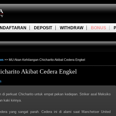
NDAFTARAN
DEPOSIT
WITHDRAW
BONUS
ews
>>
MU Akan Kehilangan Chicharito Akibat Cedera Engkel
charito Akibat Cedera Engkel
s
n di perkuat Chicharito untuk empat pekan kedepan. Striker asal Meksiko
 kaki kirinya.
dera yang sangat parah. Cedera ini di alami saat Manchetser United