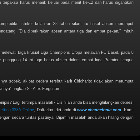
n terpaksa harus menarik keluar pada menit ke-12 dan harus digantikan
emprediksi striker kelahiran 23 tahun silam itu bakal absen merumput
ndatang. “Dia diperkirakan absen antara tiga dan empat pekan,” imbuh
n melewati laga krusial Liga Champions Eropa melawan FC Basel, pada 8
r punggung 14 ini juga harus absen dalam empat laga Premier League
inya sobek, akibat cedera tersbut karir Chicharito tidak akan merumput
nnya” ungkap Sir Alex Ferguson.
ipis? Lagi tertimpa masalah? Disinilah anda bisa menghilangkan depresi
etting 338A Online
, Daftarkan diri anda di
www.channelbola.com
. Kami
gan secara tuntas pastinya. Dijamin masalah anda akan hilang dengan