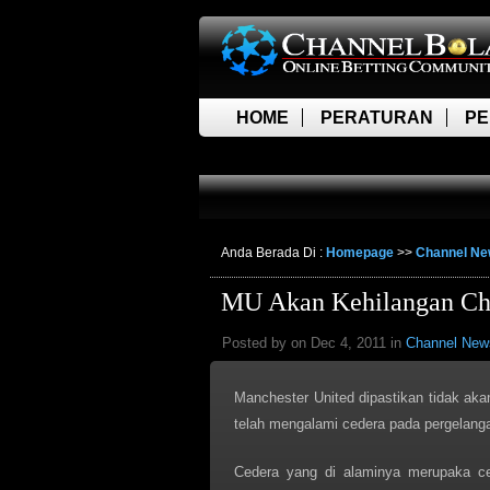
HOME
PERATURAN
PE
LIVE SCORE
Anda Berada Di :
Homepage
>>
Channel N
MU Akan Kehilangan Chi
Posted by on Dec 4, 2011 in
Channel New
Manchester United dipastikan tidak aka
telah mengalami cedera pada pergelangan
Cedera yang di alaminya merupaka ce