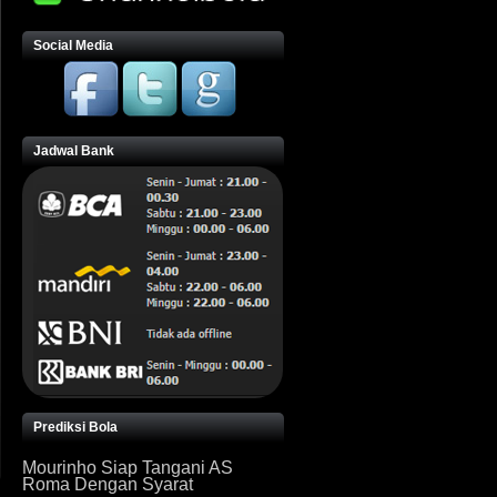
Social Media
Jadwal Bank
Prediksi Bola
Mourinho Siap Tangani AS
Roma Dengan Syarat