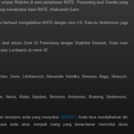
ut umpan Robinho di area pertahanan BATE. Penyerang asal Swedia yang
nang menaklukan kiper BATE, Aliaksandr Gutor.
i berhasil mengalahkan BATE dengan skor 2-0. Kala itu Ibrahimovic juga
 duel antara Zenit St Petersburg dengan Shakhtar Donetsk. Kubu tuan
colas Lombaerts di menit 45.
chev, Simic, Likhtarovich, Alexander Volodko, Bressan, Baga, Skavysh,
wo, Nesta, Abate, Aquilani, Nocerino, Ambrosini, Boateng, Ibrahimovic,
 dan terutama anda yang menyukai
SBOBET
, Anda bisa mendaftarkan diri
sana anda akan menjadi orang yang benar-benar mencintai dunia