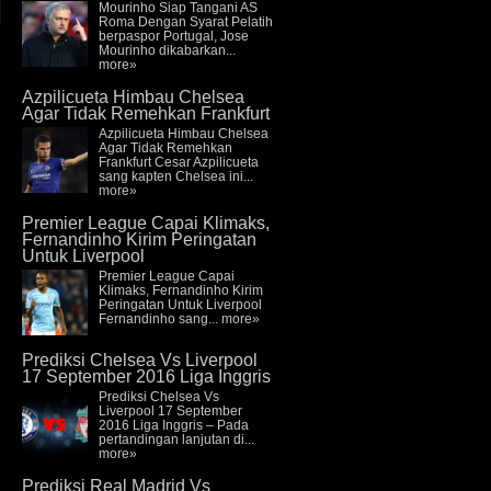
Mourinho Siap Tangani AS
Roma Dengan Syarat Pelatih
berpaspor Portugal, Jose
Mourinho dikabarkan...
more»
Azpilicueta Himbau Chelsea
Agar Tidak Remehkan Frankfurt
Azpilicueta Himbau Chelsea
Agar Tidak Remehkan
Frankfurt Cesar Azpilicueta
sang kapten Chelsea ini...
more»
Premier League Capai Klimaks,
Fernandinho Kirim Peringatan
Untuk Liverpool
Premier League Capai
Klimaks, Fernandinho Kirim
Peringatan Untuk Liverpool
Fernandinho sang...
more»
Prediksi Chelsea Vs Liverpool
17 September 2016 Liga Inggris
Prediksi Chelsea Vs
Liverpool 17 September
2016 Liga Inggris – Pada
pertandingan lanjutan di...
more»
Prediksi Real Madrid Vs