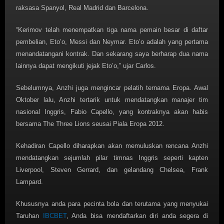
raksasa Spanyol, Real Madrid dan Barcelona.
“Kerimov telah menempatkan tiga nama pemain besar di daftar
pembelian, Eto’o, Messi dan Neymar. Eto’o adalah yang pertama
menandatangani kontrak. Dan sekarang saya berharap dua nama
lainnya dapat mengikuti jejak Eto’o,” ujar Carlos.
Sebelumnya, Anzhi juga mengincar pelatih ternama Eropa. Awal
Oktober lalu, Anzhi tertarik untuk mendatangkan manajer tim
nasional Inggris, Fabio Capello, yang kontraknya akan habis
bersama The Three Lions seusai Piala Eropa 2012.
Kehadiran Capello diharapkan akan memuluskan rencana Anzhi
mendatangkan sejumlah pilar timnas Inggris seperti kapten
Liverpool, Steven Gerrard, dan gelandang Chelsea, Frank
Lampard.
Khususnya anda para pecinta bola dan terutama yang menyukai
Taruhan
IBCBET
, Anda bisa mendaftarkan diri anda segera di