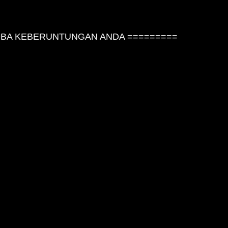
A KEBERUNTUNGAN ANDA =========