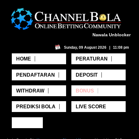
Nawala Unblocker
Sunday, 09 August 2026 | 11:08 pm
HOME
PERATURAN
PENDAFTARAN
DEPOSIT
WITHDRAW
BONUS
PREDIKSI BOLA
LIVE SCORE