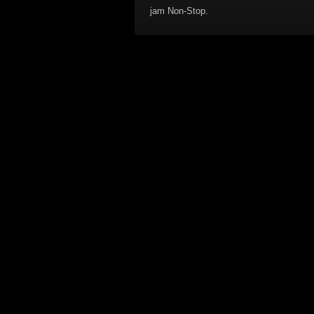
jam Non-Stop.