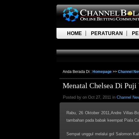
HOME
PERATURAN
PE
LIVE SCORE
Anda Berada Di :
Homepage
>>
Channel N
Menatal Chelsea Di Puji 
Posted by on Oct 27, 2011 in
Channel Ne
Rabu, 26 Oktober 2011,Andre Villas-B
tambahan pada babak keempat Piala Car
Sempat unggul melalui gol Salomon Kal