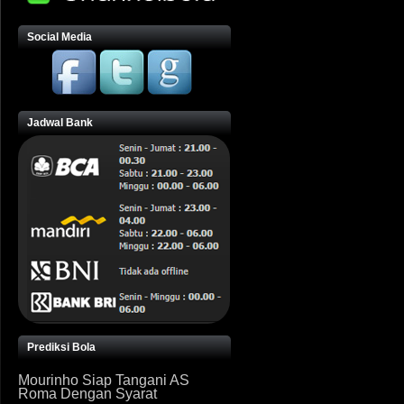
Social Media
Jadwal Bank
Prediksi Bola
Mourinho Siap Tangani AS
Roma Dengan Syarat