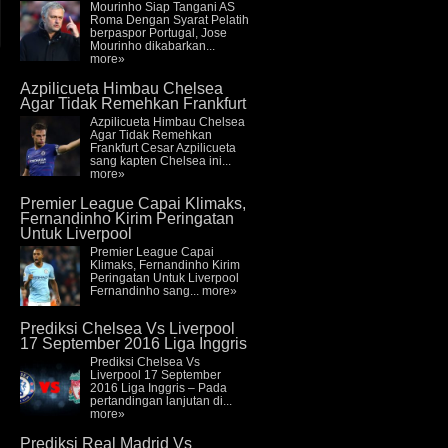
Mourinho Siap Tangani AS
Roma Dengan Syarat Pelatih
berpaspor Portugal, Jose
Mourinho dikabarkan...
more»
Azpilicueta Himbau Chelsea
Agar Tidak Remehkan Frankfurt
Azpilicueta Himbau Chelsea
Agar Tidak Remehkan
Frankfurt Cesar Azpilicueta
sang kapten Chelsea ini...
more»
Premier League Capai Klimaks,
Fernandinho Kirim Peringatan
Untuk Liverpool
Premier League Capai
Klimaks, Fernandinho Kirim
Peringatan Untuk Liverpool
Fernandinho sang...
more»
Prediksi Chelsea Vs Liverpool
17 September 2016 Liga Inggris
Prediksi Chelsea Vs
Liverpool 17 September
2016 Liga Inggris – Pada
pertandingan lanjutan di...
more»
Prediksi Real Madrid Vs