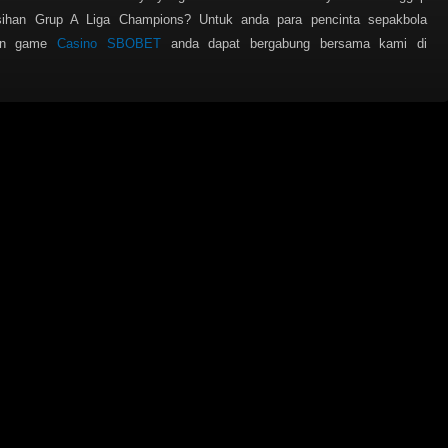
sihan Grup A Liga Champions? Untuk anda para pencinta sepakbola
ain game
Casino SBOBET
anda dapat bergabung bersama kami di