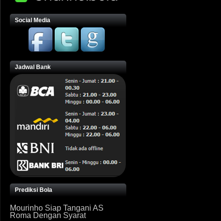
Social Media
Jadwal Bank
Prediksi Bola
Mourinho Siap Tangani AS
Roma Dengan Syarat