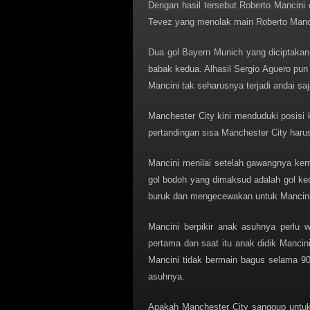
Dengan hasil tersebut Roberto Mancini
Tevez yang menolak main Roberto Mancin
Dua gol Bayern Munich yang diciptakan
babak kedua. Alhasil Sergio Aguero pu
Mancini tak seharusnya terjadi andai sa
Manchester City kini menduduki posisi
pertandingan sisa Manchester City haru
Mancini menilai setelah gawangnya ke
gol bodoh yang dimaksud adalah gol ke
buruk dan mengecewakan untuk Mancini
Mancini berpikir anak asuhnya perlu
pertama dan saat itu anak didik Mancini
Mancini tidak bermain bagus selama 90
asuhnya.
Apakah Manchester City sanggup untuk 