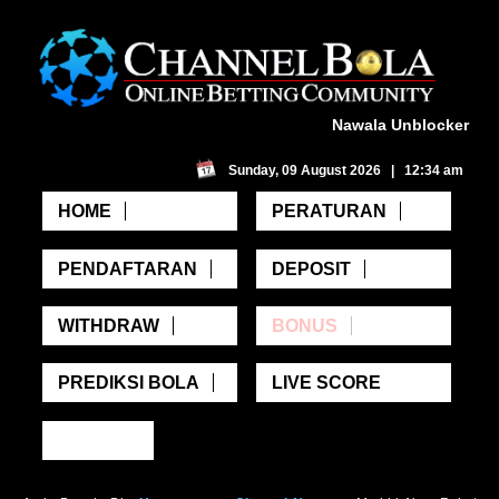
Nawala Unblocker
Sunday, 09 August 2026 | 12:34 am
HOME
PERATURAN
PENDAFTARAN
DEPOSIT
WITHDRAW
BONUS
PREDIKSI BOLA
LIVE SCORE