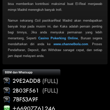
bisa memberikan kontribusi maksimal buat El-Real menjawab
mimpi Madrid merengkuh banyak trofi.
Namun sekarang Ozil pastikanReal Madrid akan mendapatkan
banyak tropi pada musim ini, dan Kaka adalah pemain penting
bagi timnya, Jika anda menyukai permainan yang lebih
menantang, Seperti
Casino Pokerking Online
, Buruan segera
mendaftarkan diri anda ke
www.channelbola.com
. Proses
Pendaftaran, Deposit, dan Withdraw sanagat cepat, dan setiap
jam dapat melayani anda.
BBM dan Whatsapp