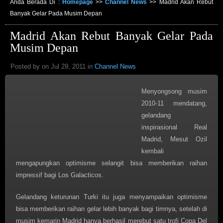
Anda Berada Di :
Homepage
>>
Channel News
>>
Madrid Akan Rebut
Banyak Gelar Pada Musim Depan
Madrid Akan Rebut Banyak Gelar Pada
Musim Depan
Posted by on Jul 29, 2011 in
Channel News
Menyongsong musim
2010-11 mendatang,
gelandang
inspirasional Real
Madrid, Mesut Ozil
kembali
mengapungkan optimisme selangit bisa memberikan raihan
impressif bagi Los Galacticos.
Gelandang keturunan Turki itu juga menyampaikan optimisme
bisa memberikan raihan gelar lebih banyak bagi timnya, setelah di
musim kemarin Madrid hanya berhasil merebut satu trofi Copa Del