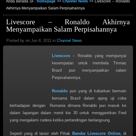
Anda Berada Di :
Homepage
>>
Channel News
>>
Livescore – Ronaldo
Akhirnya Menyampaikan Salam Perpisahannya
Livescore – Ronaldo Akhirnya
Menyampaikan Salam Perpisahannya
Posted by on Jun 8, 2011 in
Channel News
Livescore
– Ronaldo yang mempunyai
kesempatan untuk membela Timnas
Brazil pun menyampaikan salam
Perpisahannnya.
Ronaldo
pun yang di kabarkan bermain
bersama Brazil dalam ajang uji coba
berhadapan dengan Rumania dimana Ronaldo pun masuk ke
dalam lapangan dalam menit kie 30 untuk menggantikan Fred
yang mengalami cedera ketika pertandingan berlangsung.
Seperti yang di lansir oleh Pihak
Bandar Livescore Online,
di