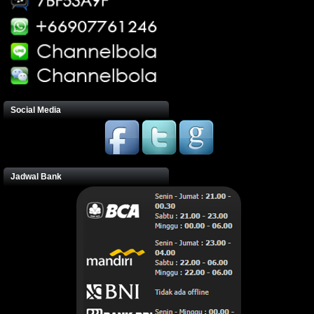
Social Media
Jadwal Bank