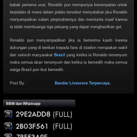
babak pertama usai, Ronaldo pun mempunyai kesempatan untuk
berpidato di mana dalam pidato tersebut menyatakan jika Ronaldo
menyampaikan salam perpisahannya dan memiunta maaf karena
ia telah membuanga tiga peluang yang dapat menghasilkan gol.
Ronaldo pun menyampadikan jika ia berterima kasih karena
dukungan yang di berikan kepada fans di stadion merupakan wakil
dari seluruh masyarakat
Brazil
yang ketika ia Ronaldo tersenyum
maka semua akan tersenyum dan ketika ia bersedih maka semua
warga Brazil pun ikut bersedih.
Post By :
Bandar Livescore Terpercaya.
BBM dan Whatsapp