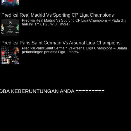
Prediksi Real Madrid Vs Sporting CP Liga Champions
Prediksi Real Madrid Vs Sporting CP Liga Champions – Pada dini
hari ini jam 01:25 WIB...
more»
Prediksi Paris Saint Germain Vs Arsenal Liga Champions
Prediksi Paris Saint Germain Vs Arsenal Liga Champions – Dalam
pertandingan pertama Liga...
more»
BA KEBERUNTUNGAN ANDA =========