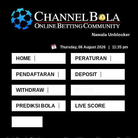
Nawala Unblocker
Thursday, 06 August 2026 | 11:35 pm
HOME
PERATURAN
PENDAFTARAN
DEPOSIT
WITHDRAW
BONUS
PREDIKSI BOLA
LIVE SCORE