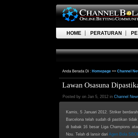
HOME
PERATURAN
PE
LIVE SCORE
Anda Berada Di :
Homepage
>>
Channel N
Lawan Osasuna Dipastik
Posted by on Jan 5, 2012 in
Channel New
Kamis, 5 Januari 2012. Striker berdarah 
Barcelona telah sudah di pastikan tida
di babak 16 besar Liga Champions at
Nou. Telah di lansir dari
Agen Bola SB