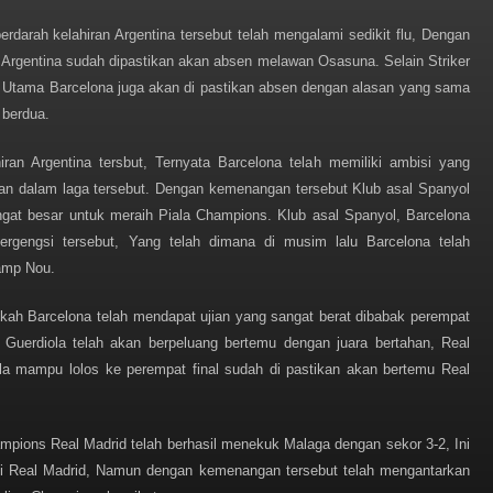
r berdarah kelahiran Argentina tersebut telah mengalami sedikit flu, Dengan
al Argentina sudah dipastikan akan absen melawan Osasuna. Selain Striker
er Utama Barcelona juga akan di pastikan absen dengan alasan yang sama
 berdua.
ran Argentina tersbut, Ternyata Barcelona telah memiliki ambisi yang
n dalam laga tersebut. Dengan kemenangan tersebut Klub asal Spanyol
angat besar untuk meraih Piala Champions. Klub asal Spanyol, Barcelona
ergengsi tersebut, Yang telah dimana di musim lalu Barcelona telah
amp Nou.
kah Barcelona telah mendapat ujian yang sangat berat dibabak perempat
 Guerdiola telah akan berpeluang bertemu dengan juara bertahan, Real
la mampu lolos ke perempat final sudah di pastikan akan bertemu Real
mpions Real Madrid telah berhasil menekuk Malaga dengan sekor 3-2, Ini
gi Real Madrid, Namun dengan kemenangan tersebut telah mengantarkan