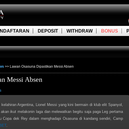
NDAFTARAN
DEPOSIT
WITHDRAW
BONUS
ews
>>
Lawan Osasuna Dipastikan Messi Absen
an Messi Absen
s
kelahiran Argentina, Lionel Messi yang kini bermain di klub elit Spanyol,
k akan ikut melakonin laga dan melewatkan begitu saja paga Leg pertama
au Copa dek Rey dalam menghadapi Osasuna di kandang sendiri, Camp
OBET
.