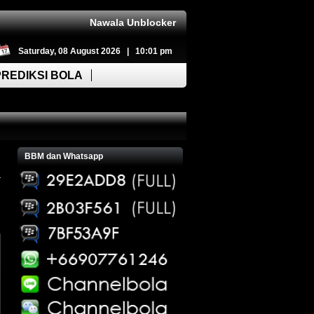
Nawala Unblocker
Saturday, 08 August 2026 | 10:01 pm
PREDIKSI BOLA
BBM dan Whatsapp