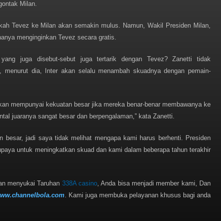
ontak Milan.
ngkah Tevez ke Milan akan semakin mulus. Namun, Wakil Presiden Milan,
hanya menginginkan Tevez secara gratis.
yang juga disebut-sebut juga tertarik dengan Tevez? Zanetti tidak
i, menurut dia, Inter akan selalu menambah skuadnya dengan pemain-
 akan mempunyai kekuatan besar jika mereka benar-benar membawanya ke
tal juaranya sangat besar dan berpengalaman,” kata Zanetti.
 besar, jadi saya tidak melihat mengapa kami harus berhenti. Presiden
paya untuk meningkatkan skuad dan kami dalam beberapa tahun terakhir
dan menyukai Taruhan
338A casino
, Anda bisa menjadi member kami, Dan
ww.channelbola.com
. Kami juga membuka pelayanan khusus bagi anda