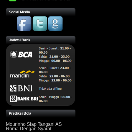
Social Media
Jadwal Bank
Prediksi Bola
Mourinho Siap Tangani AS
Roma Dengan Syarat