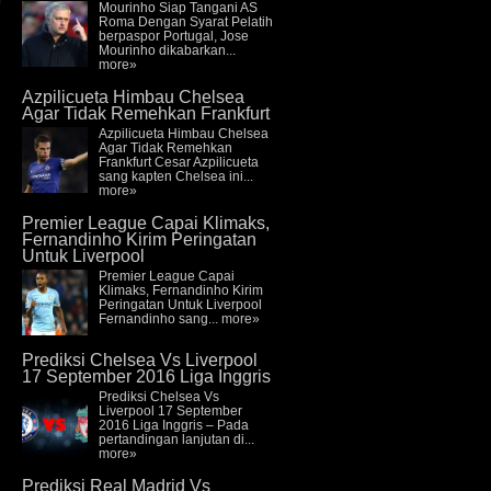
Mourinho Siap Tangani AS
Roma Dengan Syarat Pelatih
berpaspor Portugal, Jose
Mourinho dikabarkan...
more»
Azpilicueta Himbau Chelsea
Agar Tidak Remehkan Frankfurt
Azpilicueta Himbau Chelsea
Agar Tidak Remehkan
Frankfurt Cesar Azpilicueta
sang kapten Chelsea ini...
more»
Premier League Capai Klimaks,
Fernandinho Kirim Peringatan
Untuk Liverpool
Premier League Capai
Klimaks, Fernandinho Kirim
Peringatan Untuk Liverpool
Fernandinho sang...
more»
Prediksi Chelsea Vs Liverpool
17 September 2016 Liga Inggris
Prediksi Chelsea Vs
Liverpool 17 September
2016 Liga Inggris – Pada
pertandingan lanjutan di...
more»
Prediksi Real Madrid Vs