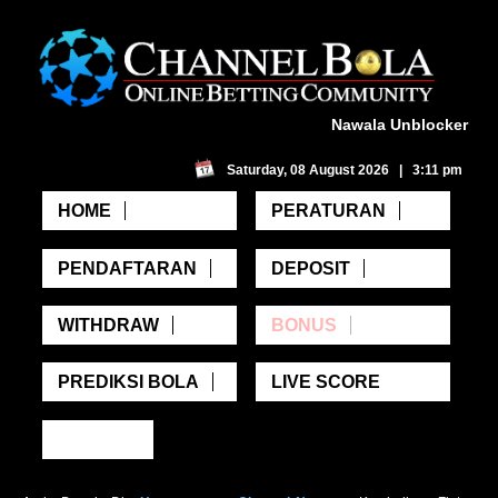
Nawala Unblocker
Saturday, 08 August 2026 | 3:11 pm
HOME
PERATURAN
PENDAFTARAN
DEPOSIT
WITHDRAW
BONUS
PREDIKSI BOLA
LIVE SCORE