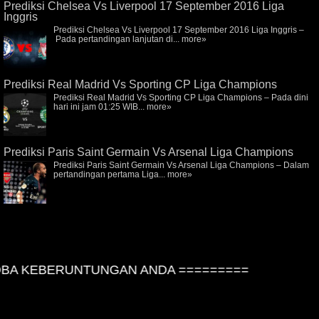
Prediksi Chelsea Vs Liverpool 17 September 2016 Liga
Inggris
Prediksi Chelsea Vs Liverpool 17 September 2016 Liga Inggris –
Pada pertandingan lanjutan di...
more»
Prediksi Real Madrid Vs Sporting CP Liga Champions
Prediksi Real Madrid Vs Sporting CP Liga Champions – Pada dini
hari ini jam 01:25 WIB...
more»
Prediksi Paris Saint Germain Vs Arsenal Liga Champions
Prediksi Paris Saint Germain Vs Arsenal Liga Champions – Dalam
pertandingan pertama Liga...
more»
A KEBERUNTUNGAN ANDA =========