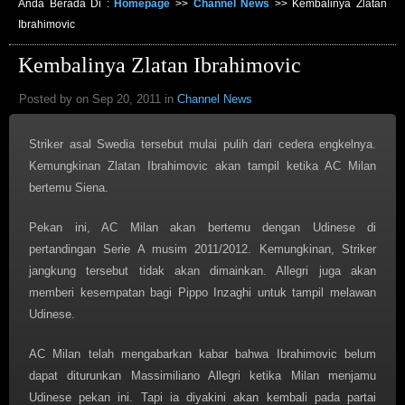
Anda Berada Di :
Homepage
>>
Channel News
>>
Kembalinya Zlatan
Ibrahimovic
Kembalinya Zlatan Ibrahimovic
Posted by on Sep 20, 2011 in
Channel News
Striker asal Swedia tersebut mulai pulih dari cedera engkelnya.
Kemungkinan Zlatan Ibrahimovic akan tampil ketika AC Milan
bertemu Siena.
Pekan ini, AC Milan akan bertemu dengan Udinese di
pertandingan Serie A musim 2011/2012. Kemungkinan, Striker
jangkung tersebut tidak akan dimainkan. Allegri juga akan
memberi kesempatan bagi Pippo Inzaghi untuk tampil melawan
Udinese.
AC Milan telah mengabarkan kabar bahwa Ibrahimovic belum
dapat diturunkan Massimiliano Allegri ketika Milan menjamu
Udinese pekan ini. Tapi ia diyakini akan kembali pada partai