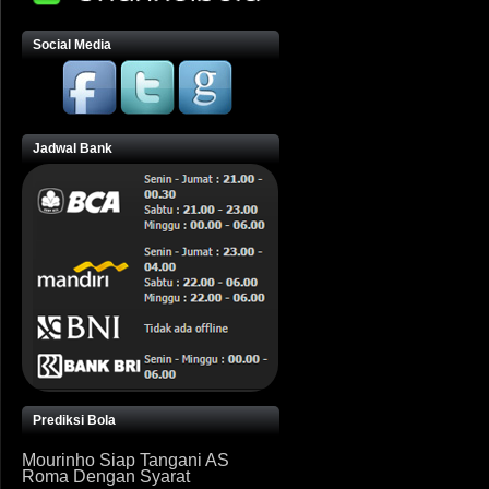
Social Media
Jadwal Bank
Prediksi Bola
Mourinho Siap Tangani AS
Roma Dengan Syarat