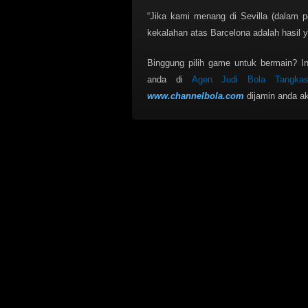
“Jika kami menang di Sevilla (dalam p
kekalahan atas Barcelona adalah hasil 
Binggung pilih game untuk bermain? I
anda di
Agen Judi Bola Tangkas
www.channelbola.com
dijamin anda ak