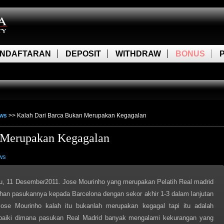
NDAFTARAN
DEPOSIT
WITHDRAW
BONUS
ews
>>
Kalah Dari Barca Bukan Merupakan Kegagalan
 Merupakan Kegagalan
ws
, 11 Desember2011. Jose Mourinho yang merupakan Pelatih Real madrid
ahan pasukannya kepada Barcelona dengan sekor akhir 1-3 dalam lanjutan
ose Mourinho kalah itu bukanlah merupakan kegagal tapi itu adalah
baiki dimana pasukan Real Madrid banyak mengalami kekurangan yang