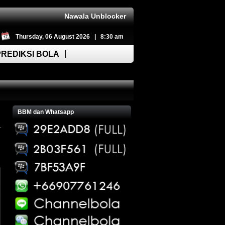
Nawala Unblocker
Thursday, 06 August 2026 | 8:30 am
PREDIKSI BOLA
BBM dan Whatsapp