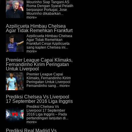
Mourinho Siap Tangani AS
Roma Dengan Syarat Pelatih
berpaspor Portugal, Jose
Mourinho dikabarkan...
more»
Azpilicueta Himbau Chelsea
Agar Tidak Remehkan Frankfurt
Azpilicueta Himbau Chelsea
Agar Tidak Remehkan
Frankfurt Cesar Azpilicueta
sang kapten Chelsea ini...
more»
Premier League Capai Klimaks,
Fernandinho Kirim Peringatan
Untuk Liverpool
Premier League Capai
Klimaks, Fernandinho Kirim
Peringatan Untuk Liverpool
Fernandinho sang...
more»
Prediksi Chelsea Vs Liverpool
17 September 2016 Liga Inggris
Prediksi Chelsea Vs
Liverpool 17 September
2016 Liga Inggris – Pada
pertandingan lanjutan di...
more»
Prediksi Real Madrid Vs