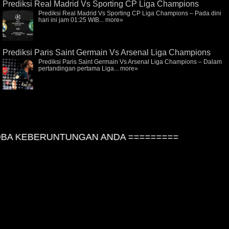
Prediksi Real Madrid Vs Sporting CP Liga Champions
Prediksi Real Madrid Vs Sporting CP Liga Champions – Pada dini
hari ini jam 01:25 WIB...
more»
Prediksi Paris Saint Germain Vs Arsenal Liga Champions
Prediksi Paris Saint Germain Vs Arsenal Liga Champions – Dalam
pertandingan pertama Liga...
more»
A KEBERUNTUNGAN ANDA =========