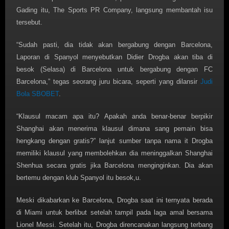
Gading itu, The Sports PR Company, langsung membantah isu
tersebut.
“Sudah pasti, dia tidak akan bergabung dengan Barcelona,
Laporan di Spanyol menyebutkan Didier Drogba akan tiba di
besok (Selasa) di Barcelona untuk bergabung dengan FC
Barcelona,” tegas seorang juru bicara, seperti yang dilansir
Judi
Bola SBOBET
.
“Klausul macam apa itu? Apakah anda benar-benar berpikir
Shanghai akan menerima klausul dimana sang pemain bisa
hengkang dengan gratis?” lanjut sumber tanpa nama it Drogba
memiliki klausul yang membolehkan dia meninggalkan Shanghai
Shenhua secara gratis jika Barcelona menginginkan. Dia akan
bertemu dengan klub Spanyol itu besok,u.
Meski dikabarkan ke Barcelona, Drogba saat ini ternyata berada
di Miami untuk berlibut setelah tampil pada laga amal bersama
Lionel Messi. Setelah itu, Drogba direncanakan langsung terbang