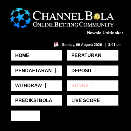
Nawala Unblocker
Sunday, 09 August 2026 | 3:01 pm
HOME
PERATURAN
PENDAFTARAN
DEPOSIT
WITHDRAW
BONUS
PREDIKSI BOLA
LIVE SCORE