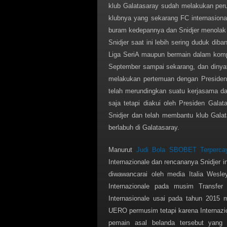
klub Galatasaray sudah melakukan per
klubnya yang sekarang FC internasiona
buram kedepannya dan Snidjer menolak
Snidjer saat ini lebih sering duduk di
Liga SeriA maupun bermain dalam kompet
September sampai sekarang, dan dinyat
melakukan pertemuan dengan Presiden I
telah merundingkan suatu kerjasama d
saja tetapi diakui oleh Presiden Gal
Snidjer dan telah membantu klub Gala
berlabuh di Galatasaray.
Manurut
Judi Bola SBOBET Terperca
Internazionale dan rencananya Snidjer i
diwawancarai oleh media Italia Wesle
Internazionale pada musim Transfer
Internasionale usai pada tahun 2015 
UERO permusim tetapi karena Internazio
pemain asal belanda tersebut yang