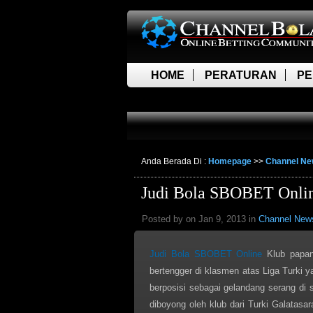
HOME
PERATURAN
PE
LIVE SCORE
Anda Berada Di :
Homepage
>>
Channel N
Judi Bola SBOBET Online
Posted by on Jan 9, 2013 in
Channel New
Judi Bola SBOBET Online
Klub papan 
bertengger di klasmen atas Liga Turki
berposisi sebagai gelandang serang di s
diboyong oleh klub dari Turki Galatas