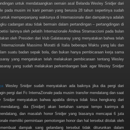
undingan untuk mendataangkan oemain asal Belanda Wesley Snidjer dari
le pada musim ini karir pemain yang berusia 28 tahun sepertinya sudah
 untuk memperpanjang waktunya di Internasionale dan dampaknya adalah
bangku cadangan atau tidak bermain dalam pertandingan – pertangdingan di
isi lainnya oleh pelatih Internazionale Andrea Stramaccioni pada bulan
akan oleh Presiden dari klub Galatasaray yang menyatakan bahwa telah
nternazionale Massimo Moratti di Italia beberapa Waktu yang lalu dan
alam suatu badan sepak bola, dan bukan hanya pembicaraan kerja sama
atasaray yang mengatakan telah melakukan pembicaraan tentang Wesley
tasaray yang sudah melakukan perkembangan baik agar Wesley Snidjer
ya
Wesley Snidjer sudah menyatakan ada baiknya jika dia pergi dari
ngin pergi dari Fc InternaZionale pada musim transfer mendatang dan saat
y Snidjer menyatakan bahwa apabila dirinya tidak bisa hengkang dari
 mendatang, dia (Snidjer) akan bertahan sampai tempo karirnya di
mendatang, dan masalah honor Snidjer yang biasanya mencapai 6 juta
nale memiliki permintaan pemotongan honor dan hal tersebut ditolak oleh
 membuat dampak sang gelandang tersebut tidak diturunkan dalam