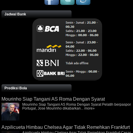
Jadwal Bank
Prediksi Bola
Mourinho Siap Tangani AS Roma Dengan Syarat
Mourinho Siap Tangani AS Roma Dengan Syarat Pelatih berpaspor
Portugal, Jose Mourinho dikabarkan...
more»
Azpilicueta Himbau Chelsea Agar Tidak Remehkan Frankfurt
Azpilicueta Himbau Chelsea Agar Tidak Remehkan Frankfurt Cesar