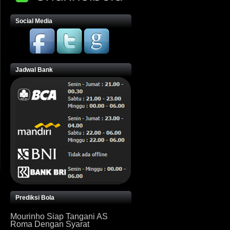
Social Media
Jadwal Bank
Prediksi Bola
Mourinho Siap Tangani AS
Roma Dengan Syarat