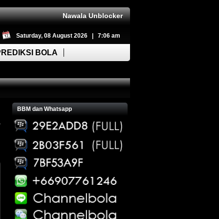
Nawala Unblocker
Saturday, 08 August 2026 | 7:06 am
PREDIKSI BOLA
BBM dan Whatsapp