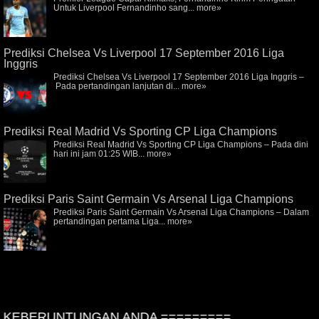
Untuk Liverpool Fernandinho sang...
more»
Prediksi Chelsea Vs Liverpool 17 September 2016 Liga
Inggris
Prediksi Chelsea Vs Liverpool 17 September 2016 Liga Inggris –
Pada pertandingan lanjutan di...
more»
Prediksi Real Madrid Vs Sporting CP Liga Champions
Prediksi Real Madrid Vs Sporting CP Liga Champions – Pada dini
hari ini jam 01:25 WIB...
more»
Prediksi Paris Saint Germain Vs Arsenal Liga Champions
Prediksi Paris Saint Germain Vs Arsenal Liga Champions – Dalam
pertandingan pertama Liga...
more»
KEBERUNTUNGAN ANDA =========