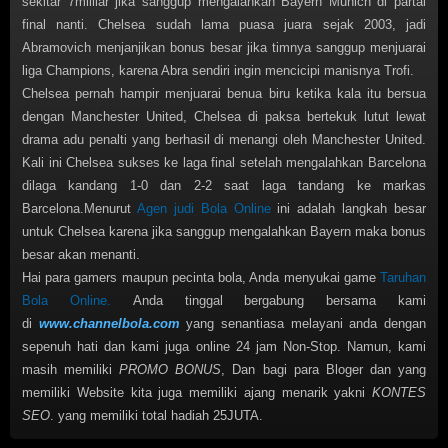
sekitar 7milliar jika sanggup mengalahkan Bayern Munich di partai
final nanti. Chelsea sudah lama puasa juara sejak 2003, jadi
Abramovich menjanjikan bonus besar jika timnya sanggup menjuarai
liga Champions, karena Abra sendiri ingin mencicipi manisnya Trofi.
Chelsea pernah hampir menjuarai benua biru ketika kala itu bersua
dengan Manchester United, Chelsea di paksa bertekuk lutut lewat
drama adu penalti yang berhasil di menangi oleh Manchester United.
Kali ini Chelsea sukses ke laga final setelah mengalahkan Barcelona
dilaga kandang 1-0 dan 2-2 saat laga tandang ke markas
Barcelona.Menurut
Agen judi Bola Online
ini adalah langkah besar
untuk Chelsea karena jika sanggup mengalahkan Bayern maka bonus
besar akan menanti.
Hai para gamers maupun pecinta bola, Anda menyukai game
Taruhan
Bola Online.
Anda tinggal bergabung bersama kami
di
www.channelbola.com
yang senantiasa melayani anda dengan
sepenuh hati dan kami juga online 24 jam Non-Stop. Namun, kami
masih memiliki
PROMO BONUS
, Dan bagi para Bloger dan yang
memiliki Website kita juga memiliki ajang menarik yakni
KONTES
SEO
. yang memiliki total hadiah 25JUTA.