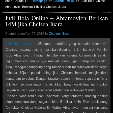
Anda Berada Di :
Homepage
>>
Channel News
>>
Judi Bola Online –
Abramovich Berikan 14M jika Chelsea Juara
Judi Bola Online – Abramovich Berikan
14M jika Chelsea Juara
Posted by on Apr 27, 2012 in
Channel News
Judi Bola Online
– 25pemain terdaftar yang bermain dalam tim
Chelsea, masing-masing nya akan diberikan 5,1 miliar oleh Pemilik
Klub Abramovich. Hadiah itu diberikan karena Abramovich sendiri
ingin mencicipi manis nya menjadi juara Liga Champions sendiri.
Tidak tanggung-tanggung sang taipan sudah menyiapkan dana segar
sebesar 10juta poundsterling jika Chelsea berhasil menjinakkan
benua biru tersebut. Dengan tawaran seperti ini tentu saja John Terry
dkk lebih terpacu untuk menaklukkan lawannya di final nanti yakni
Bayern Munich yang fenomenal setelah menaklukkan Madrid.
Chelsea yang terdiri dari 25pemain yang terdaftar, masing-masing
akan menerima dana segar sekitar 5 milliar lebih. Dan untuk sang
Arsitektur Chelsea Roberto Di Matteo Abramovich menjanjikan dana