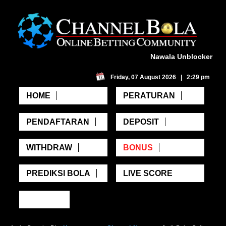
Nawala Unblocker
Friday, 07 August 2026 | 2:29 pm
HOME
PERATURAN
PENDAFTARAN
DEPOSIT
WITHDRAW
BONUS
PREDIKSI BOLA
LIVE SCORE