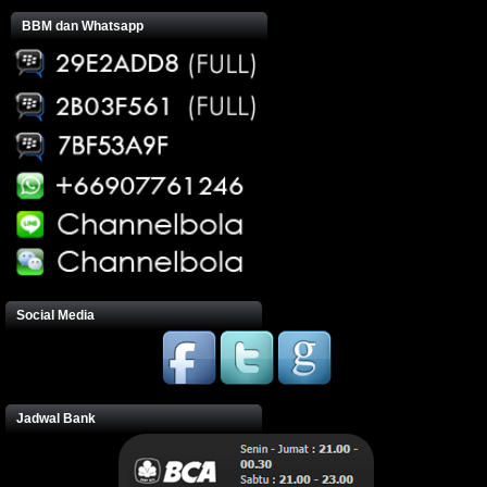
BBM dan Whatsapp
Social Media
Jadwal Bank