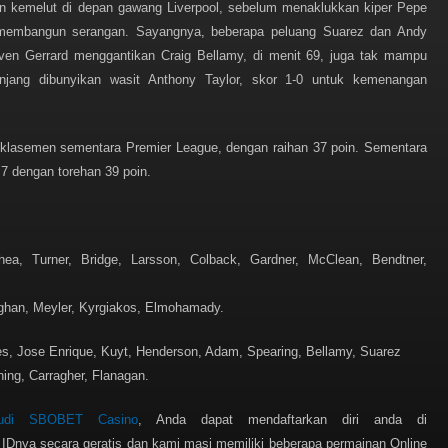
an kemelut di depan gawang Liverpool, sebelum menaklukkan kiper Pepe
a membangun serangan. Sayangnya, beberapa peluang Suarez dan Andy
even Gerrard menggantikan Craig Bellamy, di menit 69, juga tak mampu
njang dibunyikan wasit Anthony Taylor, skor 1-0 untuk kemenangan
 klasemen sementara Premier League, dengan raihan 37 poin. Sementara
t 7 dengan torehan 39 poin.
ea, Turner, Bridge, Larsson, Colback, Gardner, McClean, Bendtner,
ughan, Meyler, Kyrgiakos, Elmohamady.
tes, Jose Enrique, Kuyt, Henderson, Adam, Spearing, Bellamy, Suarez
ning, Carragher, Flanagan.
udi SBOBET Casino
, Anda dapat mendaftarkan diri anda di
IDnya secara geratis dan kami masi memiliki beberapa permainan Online