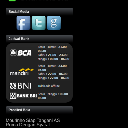
Social Media
Jadwal Bank
Prediksi Bola
Mourinho Siap Tangani AS
Roma Dengan Syarat