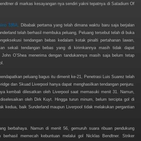
 Bendtner di markas kesayangan nya sendiri yakni tepatnya di Satadium Of
sino 338A,
Dibabak pertama yang telah dimana waktu baru saja berjalan
derland telah berhasil membuka peluang, Peluang tersebut telah di buka
ngeksekusi tendangan bebas kedalam kotak pinalti pertahanan lawan,
kan sekali tendangan bebas yang di kirimkannya masih tidak dapat
n John O’Shea menerima dengan tandukannya masih saja belum tetap
l.
endapatkan peluang bagus itu dimenit ke-21, Penetrasi Luis Suarez telah
Bridge dan Skuad Liverpool hanya dapat menghasilkan tendangan penjuru.
a kembali dilesatkan oleh Liverpool saat memasuki menit 31. Namun,
iselesaikan oleh Dirk Kuyt. Hingga turun minum, belum tercipta gol di
ak kedua, baik Sunderland maupun Liverpool tidak melakukan pergantian
uang berbahaya. Namun di menit 56, gemuruh suara ribuan pendukung
 berhasil memecah kebuntuan melalui gol Nicklas Bendtner. Striker