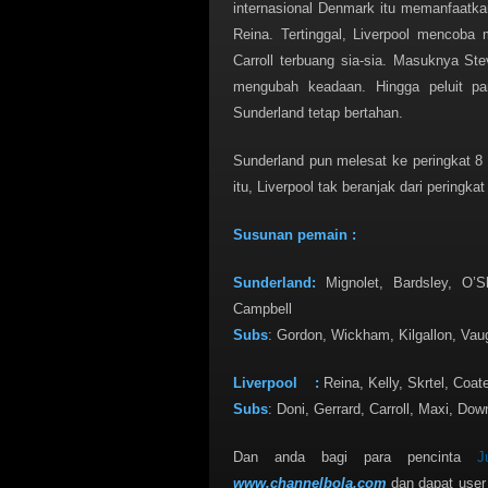
internasional Denmark itu memanfaatk
Reina. Tertinggal, Liverpool mencob
Carroll terbuang sia-sia. Masuknya St
mengubah keadaan. Hingga peluit pa
Sunderland tetap bertahan.
Sunderland pun melesat ke peringkat 8
itu, Liverpool tak beranjak dari peringka
Susunan pemain :
Sunderland:
Mignolet, Bardsley, O’Sh
Campbell
Subs
: Gordon, Wickham, Kilgallon, Va
Liverpool :
Reina, Kelly, Skrtel, Coa
Subs
: Doni, Gerrard, Carroll, Maxi, Dow
Dan anda bagi para pencinta
J
www.channelbola.com
dan dapat user 