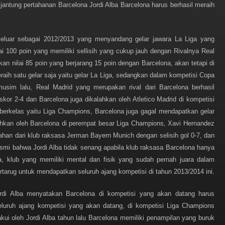
 jantung pertahanan Barcelona Jordi Alba Barcelona harus berhasil meraih
eluar sebagai 2012/2013 yang menyandang gelar jawara La Liga yang
i 100 poin yang memiliki sellisih yang cukup jauh dengan Rivalnya Real
n nilai 85 poin yang berjarang 15 poin dengan Barcelona, akan tetapi di
raih satu gelar saja yaitu gelar La Liga, sedangkan dalam kompetisi Copa
sim lalu, Real Madrid yang merupakan rival dari Barcelona berhasil
kor 2-4 dan Barcelona juga dikalahkan oleh Atletico Madrid di kompetisi
berkelas yaitu Liga Champions, Barcelona juga gagal mendapatkan gelar
lahkan oleh Barcelona di perempat besar Liga Champions, Xavi Hernandez
han dari klub raksasa Jerman Bayern Munich dengan selisih gol 0-7, dan
smi bahwa Jordi Alba tidak senang apabila klub raksasa Barcelona hanya
a, klub yang memiliki mental dan fisik yang sudah pernah juara dalam
rtarug untuk mendapatkan seluruh ajang kompetisi di tahun 2013/2014 ini.
rdi Alba menyatakan Barcelona di kompetisi yang akan datang harus
eluruh ajang kompetisi yang akan datang, di kompetisi Liga Champions
kui oleh Jordi Alba tahun lalu Barcelona memiliki penampilan yang buruk