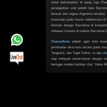
untuk berkompetisi di ajang Liga Ch
pendapatkan soal pelatih baru Barcel
berasal dari negara Argentina tersebut,
kesamaan pada musim sebelumnya di li
bermain dengan Barcelona di kompetis
melawan Levante di markas Barcelona 
Channelbola
adalah agen bola terpe
pembuatan akun baru secara gratis 
Tangkas2, dan Togel Online. cs dari
ch
siap melayani teman-teman dengan se
bertugas melalui fasilitas chat, Yahoo