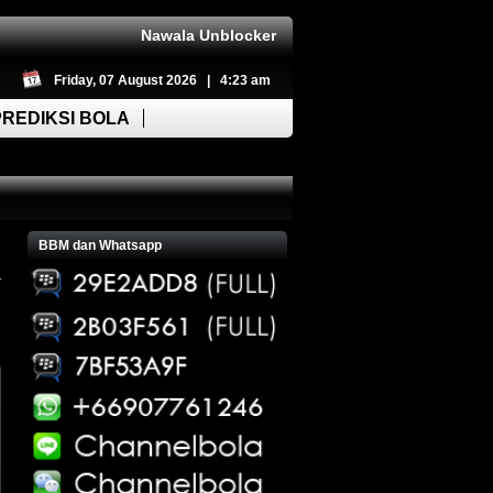
Nawala Unblocker
Friday, 07 August 2026 | 4:23 am
PREDIKSI BOLA
BBM dan Whatsapp