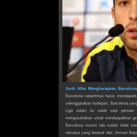
Jordi Alba Mengharapkan Barcelona
Barcelona sepertinya harus mendapatk
selenggarakan kedepan, Barcelona yan
Liga selain itu salah satu pemain
mengusahakan untuk mendaapatkan gela
Barcelona musim lalu sudah tidak me
raksasa yang berasal dari Jerman Bay